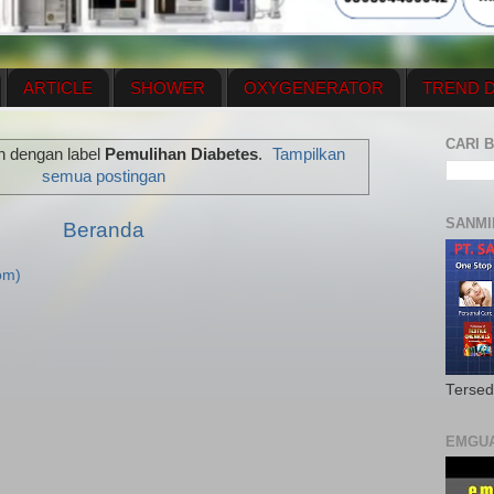
ARTICLE
SHOWER
OXYGENERATOR
TREND D
NEWS UPDATE
CONTACT US
PRICE LIST
OX
CARI B
n dengan label
Pemulihan Diabetes
.
Tampilkan
N PLAN
MENUS
semua postingan
SANMI
Beranda
om)
Tersed
EMGU