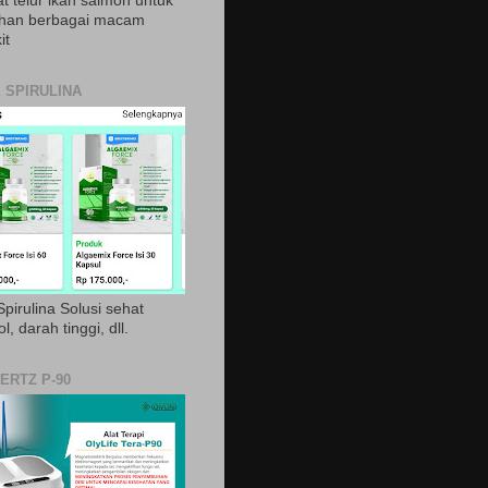
t telur ikan salmon untuk
ihan berbagai macam
it
 SPIRULINA
pirulina Solusi sehat
ol, darah tinggi, dll.
ERTZ P-90