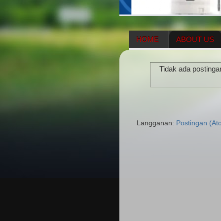
HOME
ABOUT US
HERBAL SUPPLEMENT
Tidak ada postinga
ENAGIC COMPENSATIO
Langganan:
Postingan (At