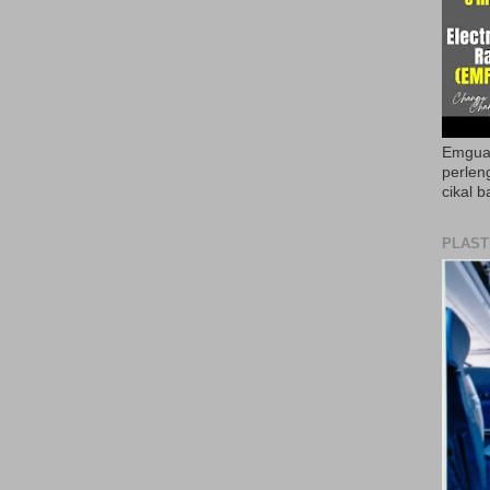
Emguar
perlen
cikal b
PLAST