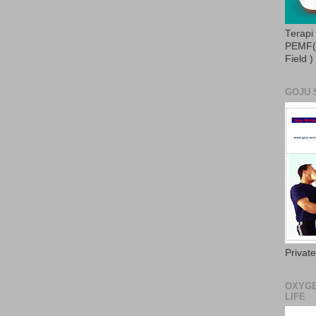
Terapi
PEMF( 
Field )
GOJU 
Privat
OXYGE
LIFE