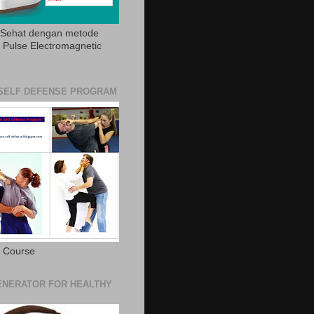
 Sehat dengan metode
Pulse Electromagnetic
SELF DEFENSE PROGRAM
e Course
NERATOR FOR HEALTHY