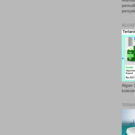
Manfaa
pemul
penyak
ALGAE
Algae S
kolestr
TERAH