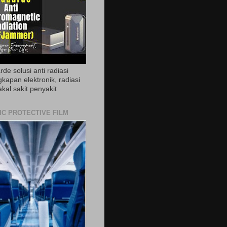
de solusi anti radiasi
gkapan elektronik, radiasi
akal sakit penyakit
IC PROTECTIVE FILM