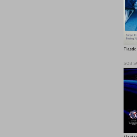
Plasti
SOB S