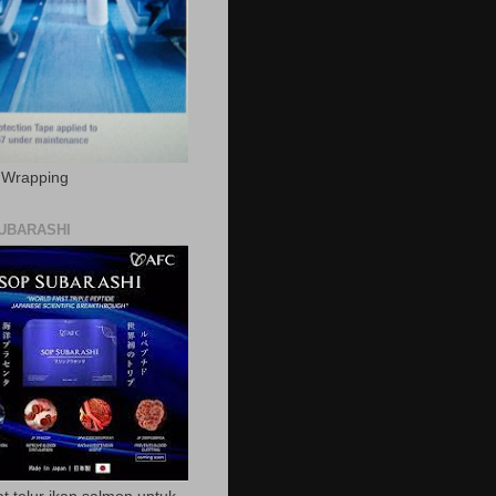
c Wrapping
UBARASHI