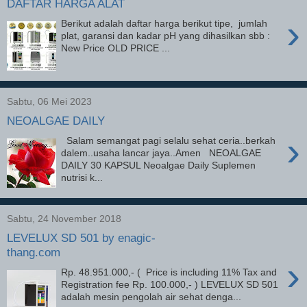
DAFTAR HARGA ALAT
›
Berikut adalah daftar harga berikut tipe, jumlah
plat, garansi dan kadar pH yang dihasilkan sbb :
New Price OLD PRICE ...
Sabtu, 06 Mei 2023
NEOALGAE DAILY
›
Salam semangat pagi selalu sehat ceria..berkah
dalem..usaha lancar jaya..Amen NEOALGAE
DAILY 30 KAPSUL Neoalgae Daily Suplemen
nutrisi k...
Sabtu, 24 November 2018
LEVELUX SD 501 by enagic-
thang.com
›
Rp. 48.951.000,- ( Price is including 11% Tax and
Registration fee Rp. 100.000,- ) LEVELUX SD 501
adalah mesin pengolah air sehat denga...