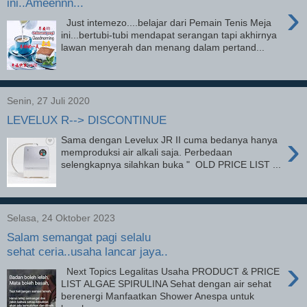
ini..Ameennn...
›
Just intemezo....belajar dari Pemain Tenis Meja
ini...bertubi-tubi mendapat serangan tapi akhirnya
lawan menyerah dan menang dalam pertand...
Senin, 27 Juli 2020
LEVELUX R--> DISCONTINUE
›
Sama dengan Levelux JR II cuma bedanya hanya
memproduksi air alkali saja. Perbedaan
selengkapnya silahkan buka " OLD PRICE LIST ...
Selasa, 24 Oktober 2023
Salam semangat pagi selalu
sehat ceria..usaha lancar jaya..
›
Next Topics Legalitas Usaha PRODUCT & PRICE
LIST ALGAE SPIRULINA Sehat dengan air sehat
berenergi Manfaatkan Shower Anespa untuk