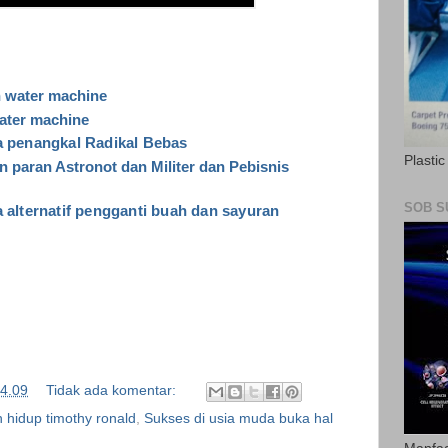
n water machine
water machine
a penangkal Radikal Bebas
Plasti
 paran Astronot dan Militer dan Pebisnis
SOB S
a alternatif pengganti buah dan sayuran
4.09
Tidak ada komentar:
 hidup timothy ronald
,
Sukses di usia muda buka hal