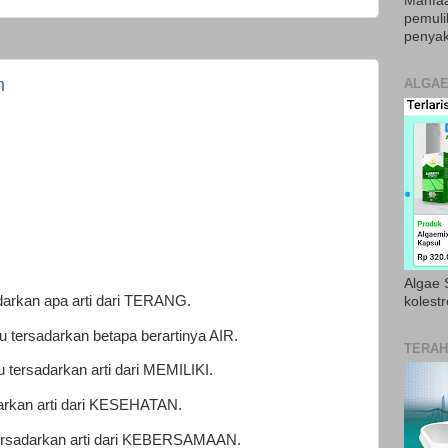
Manfaa
pemul
penyak
n
ALGAE
Algae S
arkan apa arti dari TERANG.
kolestr
tersadarkan betapa berartinya AIR.
TERAH
tersadarkan arti dari MEMILIKI.
arkan arti dari KESEHATAN.
ersadarkan arti dari KEBERSAMAAN.