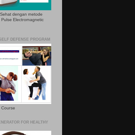
 Sehat dengan metode
Pulse Electromagnetic
SELF DEFENSE PROGRAM
e Course
NERATOR FOR HEALTHY