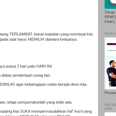
Terapi
PEMF( 
Field )
GOJU 
atang TERLAMBAT, bukan kejadian yang membuat kita
i pada saat harus MEMILIH diantara keduanya.
ya punya 1 hari yaitu HARI INI
atas penderitaan orang lain.
MILIKI agar kebahagiaan selalu berada disisi kita.
Privat
n, tetapi sempurnakanlah yang telah ada.
OXYGE
LIFE
adang kita SUKA mempermasalahkan hal” kecil yang