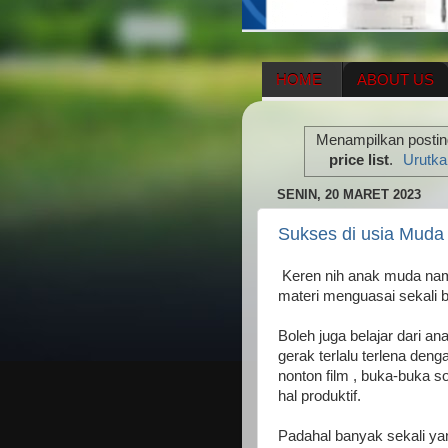
HOME
ABOUT US
HERBAL SUPPLEMENT
Menampilkan posting
ENAGIC COMPENSATIO
price list
.
Urutka
SENIN, 20 MARET 2023
Sukses di usia Muda 
Keren nih anak muda nam
materi menguasai sekali b
Boleh juga belajar dari 
gerak terlalu terlena den
nonton film , buka-buka 
hal produktif.
Padahal banyak sekali yan