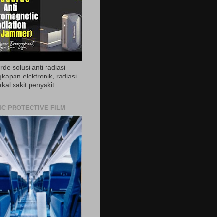
de solusi anti radiasi
gkapan elektronik, radiasi
akal sakit penyakit
IC PROTECTIVE FILM