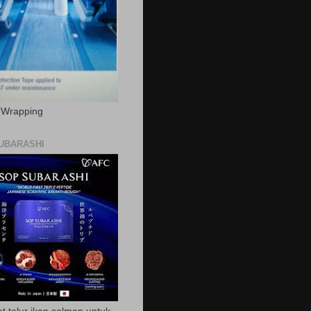
c Wrapping
UBARASHI