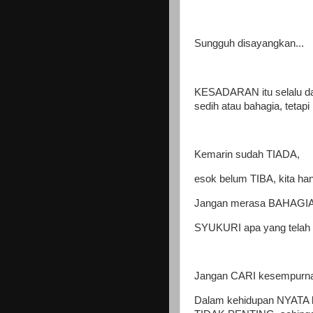
Sungguh disayangkan...
KESADARAN itu selalu d
sedih atau bahagia, tetap
Kemarin sudah TIADA,
esok belum TIBA, kita han
Jangan merasa BAHAGIA di
SYUKURI apa yang telah DI
Jangan CARI kesempurnaa
Dalam kehidupan NYATA k