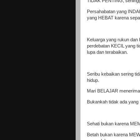
TIDAK PENTING, sehingg
Persahabatan yang INDAH
yang HEBAT karena sepat
Keluarga yang rukun dan
perdebatan KECIL yang tid
lupa dan terabaikan.
Seribu kebaikan sering ti
hidup.
Mari BELAJAR menerima k
Bukankah tidak ada yang
Sehati bukan karena MEM
Betah bukan karena MEWA