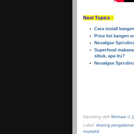
Next Topics :
Cara install kange
Price list kangen 
Neoalgae Spirulin
Superfood makanan
sibuk, apa itu?
Neoalgae Spirulin
Diposting oleh
Michael
di
1
Label:
sharing pengalaman
mustahil