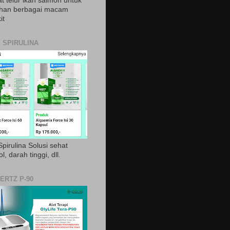
t telur ikan salmon untuk
ihan berbagai macam
it
 SPIRULINA
pirulina Solusi sehat
ol, darah tinggi, dll.
ERTZ P-90