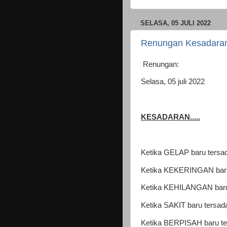
SELASA, 05 JULI 2022
Renungan Kesadara
Renungan:
Selasa, 05 juli 2022
KESADARAN.....
Ketika GELAP baru tersad
Ketika KEKERINGAN baru 
Ketika KEHILANGAN baru 
Ketika SAKIT baru tersad
Ketika BERPISAH baru t