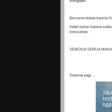
mengalah.
Bersama bukan karena HA
Indah bukan karena selal
kesusahan.
SEMOGA SEMUA MAKHL
Selamat pagi ...