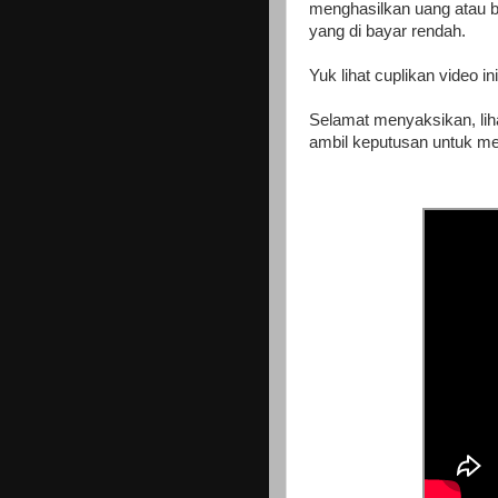
menghasilkan uang atau b
yang di bayar rendah.
Yuk lihat cuplikan video i
Selamat menyaksikan, lih
ambil keputusan untuk me