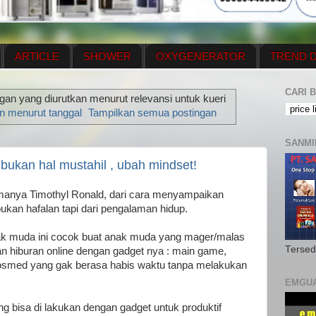
ARTICLE
SHOWER
OXYGENERATOR
TREND D
NEWS UPDATE
CONTACT US
PRICE LIST
OX
CARI B
an yang diurutkan menurut relevansi untuk kueri
N PLAN
MENUS
n menurut tanggal
Tampilkan semua postingan
SANMI
bukan hal mustahil , ubah mindset!
anya Timothyl Ronald, dari cara menyampaikan
ukan hafalan tapi dari pengalaman hidup.
anak muda ini cocok buat anak muda yang mager/malas
Tersed
gan hiburan online dengan gadget nya : main game,
sosmed yang gak berasa habis waktu tanpa melakukan
EMGU
g bisa di lakukan dengan gadget untuk produktif