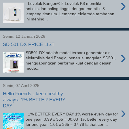
›
Leveluk Kangen® 8 Leveluk K8 memiliki
antioksidan paling tinggi, dengan memiliki 8
lempeng titanium. Lempeng elektroda tambahan
ini mening...
Senin, 12 Januari 2026
SD 501 DX PRICE LIST
›
SD501 DX adalah model terbaru generator air
elektrolisis dari Enagic, penerus unggulan SD501,
menggabungkan performa kuat dengan desain
mode...
Senin, 07 April 2025
Hello Friends...keep healthy
always..1% BETTER EVERY
DAY
›
1% BETTER EVERY DAY 1% worse every day for
one year. 0.99 x 365 = 00.03 1% better every day
for one year. 1.01 x 365 = 37.78 Is that corr...