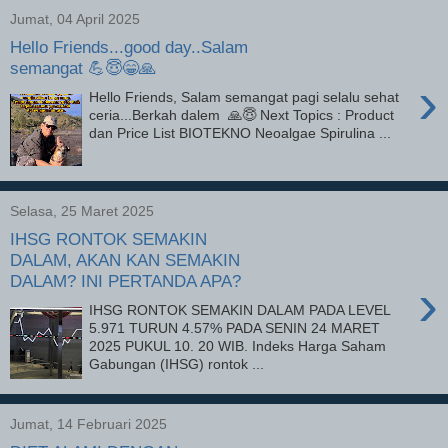
Jumat, 04 April 2025
Hello Friends...good day..Salam
semangat 💪😇😁🙏
›
Hello Friends, Salam semangat pagi selalu sehat
ceria...Berkah dalem 🙏😇 Next Topics : Product
dan Price List BIOTEKNO Neoalgae Spirulina ...
Selasa, 25 Maret 2025
IHSG RONTOK SEMAKIN
DALAM, AKAN KAN SEMAKIN
DALAM? INI PERTANDA APA?
›
IHSG RONTOK SEMAKIN DALAM PADA LEVEL
5.971 TURUN 4.57% PADA SENIN 24 MARET
2025 PUKUL 10. 20 WIB. Indeks Harga Saham
Gabungan (IHSG) rontok ...
Jumat, 14 Februari 2025