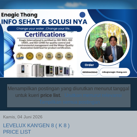
Menampilkan postingan yang diurutkan menurut tanggal
untuk kueri
price list
.
Urutkan menurut relevansi
Tampilkan semua postingan
Kamis, 04 Juni 2026
LEVELUX KAN'GEN 8 ( K 8 )
PRICE LIST