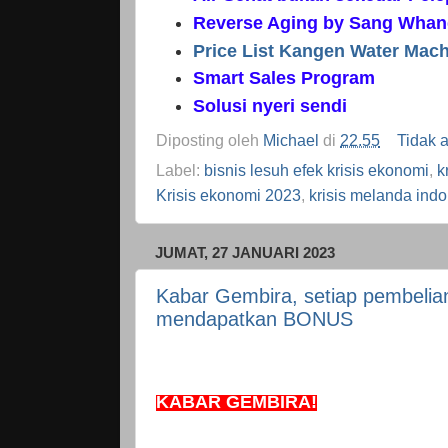
Reverse Aging by Sang Wha
Price List Kangen Water Mac
Smart Sales Program
Solusi nyeri sendi
Diposting oleh
Michael
di
22.55
Tidak 
Label:
bisnis lesuh efek krisis ekonomi
,
k
Krisis ekonomi 2023
,
krisis melanda ind
JUMAT, 27 JANUARI 2023
Kabar Gembira, setiap pembeli
mendapatkan BONUS
KABAR GEMBIRA!