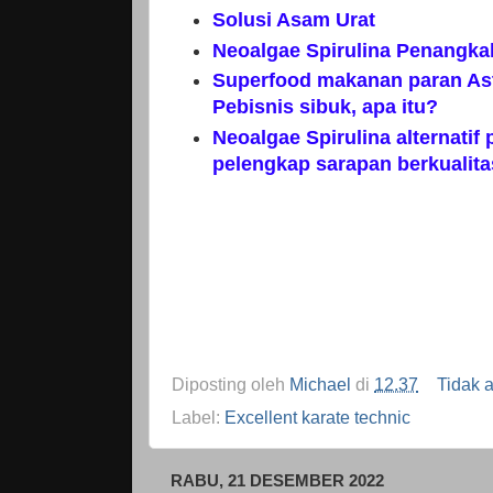
Solusi Asam Urat
Neoalgae Spirulina Penangka
Superfood makanan paran Ast
Pebisnis sibuk, apa itu?
Neoalgae Spirulina alternatif
pelengkap sarapan berkualita
Diposting oleh
Michael
di
12.37
Tidak 
Label:
Excellent karate technic
RABU, 21 DESEMBER 2022