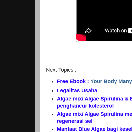
Next Topics :
Free Ebook :
Your Body Many 
Legalitas Usaha
Algae mix/ Algae Spirulina & 
penghancur kolesterol
Algae mix/ Algae Spirulina m
regenerasi sel
Manfaat Blue Algae bagi kes