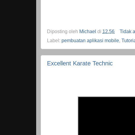
Diposting oleh
Michael
di
12.56
Tidak 
Label:
pembuatan aplikasi mobile
,
Tutori
Excellent Karate Technic