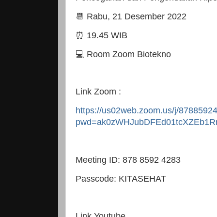
📆 Rabu, 21 Desember 2022
⏰ 19.45 WIB
💻 Room Zoom Biotekno
Link Zoom :
https://us02web.zoom.us/j/8788592
pwd=ak0zWHJubDFEd01tcXZEb1R
Meeting ID: 878 8592 4283
Passcode: KITASEHAT
Link Youtube