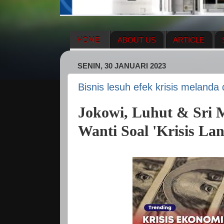
HOME
ABOUT US
ARTICLE
HERBAL SUPPLEMENT
NEWS UPDA
SENIN, 30 JANUARI 2023
ENAGIC COMPENSATION PLAN
ME
Bisnis lesuh efek krisis melanda 
Jokowi, Luhut & Sri 
Wanti Soal 'Krisis La