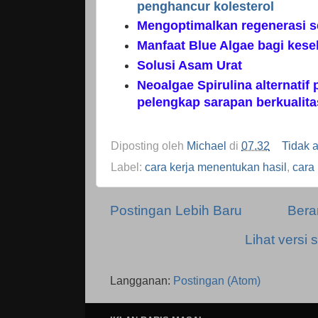
penghancur kolesterol
Mengoptimalkan regenerasi s
Manfaat Blue Algae bagi kes
Solusi Asam Urat
Neoalgae Spirulina alternatif
pelengkap sarapan berkualita
Diposting oleh
Michael
di
07.32
Tidak 
Label:
cara kerja menentukan hasil
,
cara
Postingan Lebih Baru
Bera
Lihat versi s
Langganan:
Postingan (Atom)