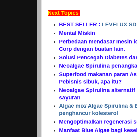
Next Topics
BEST SELLER :
LEVELUX SD
Mental Miskin
Perbedaan mendasar mesin io
Corp dengan buatan lain.
Solusi Pencegah Diabetes da
Neoalgae Spirulina penangka
Superfood makanan paran Ast
Pebisnis sibuk, apa itu?
Neoalgae Spirulina alternati
sayuran
Algae mix/ Algae Spirulina & 
penghancur kolesterol
Mengoptimalkan regenerasi s
Manfaat Blue Algae bagi kes