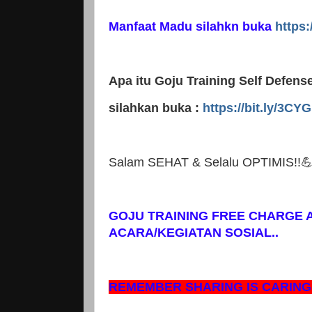
Manfaat Madu silahkn buka
https:
Apa itu Goju Training Self Defen
silahkan buka :
https://bit.ly/3CY
Salam SEHAT & Selalu OPTIMIS!!💪🙅
GOJU TRAINING FREE CHARGE 
ACARA/KEGIATAN SOSIAL..
REMEMBER SHARING IS CARING 