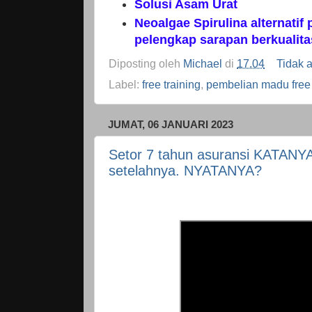
Solusi Asam Urat
Neoalgae Spirulina alternatif
pelengkap sarapan berkualita
Diposting oleh
Michael
di
17.04
Tidak 
Label:
free training
,
pembelian madu free 
JUMAT, 06 JANUARI 2023
Setor 7 tahun asuransi KATANYA 
setelahnya. NYATANYA?