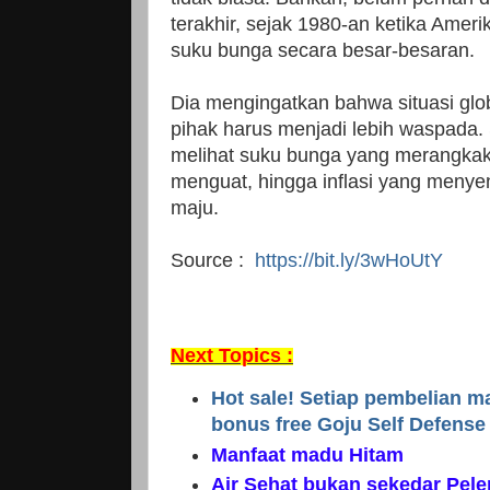
terakhir, sejak 1980-an ketika Amer
suku bunga secara besar-besaran.
Dia mengingatkan bahwa situasi glo
pihak harus menjadi lebih waspada. 
melihat suku bunga yang merangkak 
menguat, hingga inflasi yang menyen
maju.
Source :
https://bit.ly/3wHoUtY
Next Topics :
Hot sale! Setiap pembelian 
bonus free Goju Self Defense T
Manfaat madu Hitam
Air Sehat bukan sekedar Pel