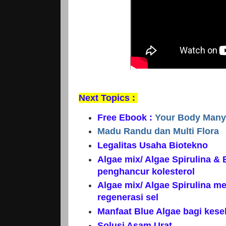
Next Topics :
Free Ebook :
Your Body Many 
Madu Randu dan Multi Flora
Legalitas Usaha Biotekno
Algae mix/ Algae Spirulina & 
penghancur kolesterol
Algae mix/ Algae Spirulina m
regenerasi sel
Manfaat Blue Algae bagi kes
Solusi Asam Urat