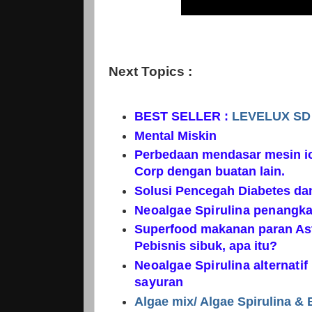
Next Topics :
BEST SELLER :
LEVELUX SD
Mental Miskin
Perbedaan mendasar mesin io
Corp dengan buatan lain.
Solusi Pencegah Diabetes da
Neoalgae Spirulina penangka
Superfood makanan paran Ast
Pebisnis sibuk, apa itu?
Neoalgae Spirulina alternati
sayuran
Algae mix/ Algae Spirulina & 