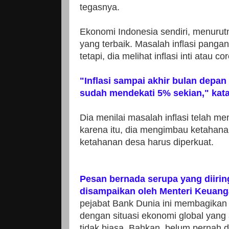
tegasnya.
Ekonomi Indonesia sendiri, menurut
yang terbaik. Masalah inflasi pangan
tetapi, dia melihat inflasi inti atau co
"Inflasi sampai akhir bulan depan 
sudah mendekati 5% sekian," kata
Dia menilai masalah inflasi telah m
karena itu, dia mengimbau ketahan
ketahanan desa harus diperkuat.
Pesan bernada serupa yang diiri
disampaikan oleh Menteri Keuang
pejabat Bank Dunia ini membagikan 
dengan situasi ekonomi global yan
tidak biasa. Bahkan, belum pernah 