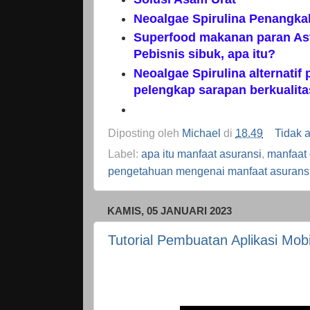
Neoalgae Spirulina Penangka
Superfood makanan paran Ast
Pebisnis sibuk, apa itu?
Neoalgae Spirulina alternatif
pelengkap sarapan berkualita
Diposting oleh
Michael
di
18.49
Tidak 
Label:
apa itu manfaat asuransi
,
manfaat
pengetahuan mengenai manfaat asurans
KAMIS, 05 JANUARI 2023
Tutorial Pembuatan Aplikasi Mobi