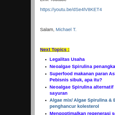
https://youtu.be/dSe4lV8KET4
Salam,
Michael T.
Next Topics :
Legalitas Usaha
Neoalgae Spirulina penangka
Superfood makanan paran Ast
Pebisnis sibuk, apa itu?
Neoalgae Spirulina alternati
sayuran
Algae mix/ Algae Spirulina & 
penghancur kolesterol
Mengoptimalkan regenerasi s