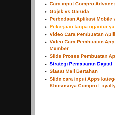
Cara input Compro Advanc
Gojek vs Garuda
Perbedaan Aplikasi Mobile 
Pekerjaan tanpa ngantor ya
Video Cara Pembuatan Apli
Video Cara Pembuatan App
Member
Slide Proses Pembuatan Apl
Strategi Pemasaran Digital
Siasat Mall Bertahan
Slide cara input Apps kateg
Khususnya Compro Loyalt