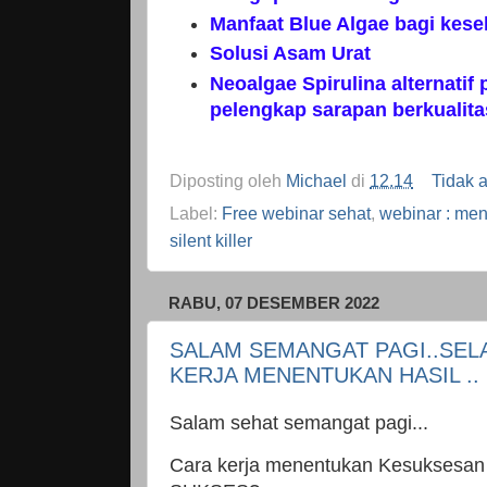
Manfaat Blue Algae bagi kes
Solusi Asam Urat
Neoalgae Spirulina alternatif
pelengkap sarapan berkualita
Diposting oleh
Michael
di
12.14
Tidak 
Label:
Free webinar sehat
,
webinar : me
silent killer
RABU, 07 DESEMBER 2022
SALAM SEMANGAT PAGI..SELA
KERJA MENENTUKAN HASIL ..
Salam sehat semangat pagi...
Cara kerja menentukan Kesuksesan 