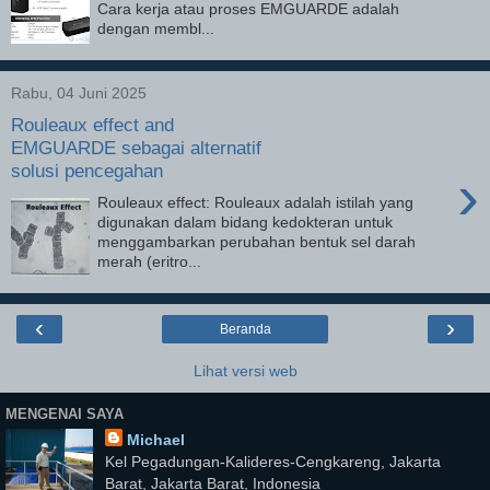
Cara kerja atau proses EMGUARDE adalah
dengan membl...
Rabu, 04 Juni 2025
Rouleaux effect and
EMGUARDE sebagai alternatif
solusi pencegahan
›
Rouleaux effect: Rouleaux adalah istilah yang
digunakan dalam bidang kedokteran untuk
menggambarkan perubahan bentuk sel darah
merah (eritro...
‹
›
Beranda
Lihat versi web
MENGENAI SAYA
Michael
Kel Pegadungan-Kalideres-Cengkareng, Jakarta
Barat, Jakarta Barat, Indonesia