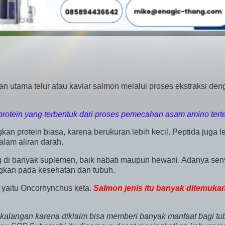
n utama telur atau kaviar salmon melalui proses ekstraksi den
protein yang terbentuk dari proses pemecahan asam amino terte
kan protein biasa, karena berukuran lebih kecil. Peptida juga l
lam aliran darah.
 di banyak suplemen, baik nabati maupun hewani. Adanya se
ngkan pada kesehatan dan tubuh.
 yaitu Oncorhynchus keta.
Salmon jenis itu banyak ditemukan
 kalangan karena diklaim bisa memberi banyak manfaat bagi tu