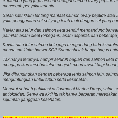
Suplemen yang juga dikenal sebagai salmon ovary peptide a
mencegah penyakit tertentu.
Salah satu klaim tentang manfaat salmon ovary peptide atau S
yaitu penggantian sel-sel yang telah mati dengan sel yang bar
Kaviar atau telur dari salmon keta sendiri mengandung bany
palmilat, asam oleat (omega-9), asam aspartat, dan beberapa
Kaviar atau telur salmon keta juga mengandung hidroksiprol
mendasari klaim bahwa SOP Subarashi tak hanya bagus untuk t
Tak hanya telurnya, hampir seluruh bagian dari salmon keta m
mengapa ikan tersebut telah menjadi menu favorit bagi keba
Jika dibandingkan dengan beberapa jenis salmon lain, salmon
menguntungkan untuk tubuh serta kesehatan.
Menurut sebuah publikasi di Journal of Marine Drugs, salah s
antioksidan. Senyawa aktif itu tak hanya berperan meredakan 
sejumlah gangguan kesehatan.