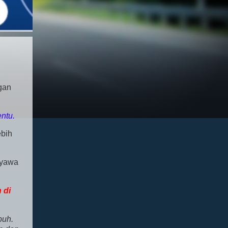
gan
ntu.
ebih
nyawa
 di
buh.