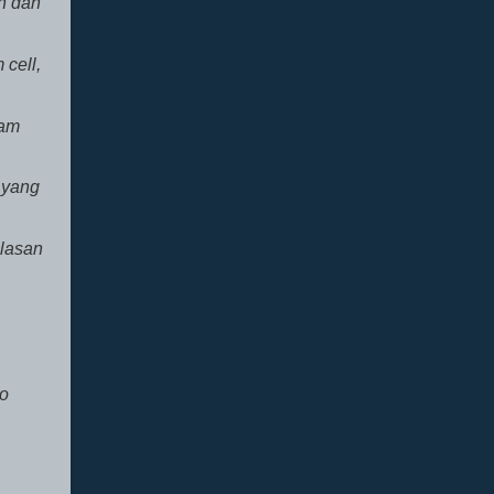
n dan
 cell,
sam
 yang
alasan
ko