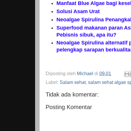
Manfaat Blue Algae bagi kes
Solusi Asam Urat
Neoalgae Spirulina Penangka
Superfood makanan paran Ast
Pebisnis sibuk, apa itu?
Neoalgae Spirulina alternatif
pelengkap sarapan berkualita
Diposting oleh
Michael
di
09.01
Label:
Salam sehat
,
salam sehat algae sp
Tidak ada komentar:
Posting Komentar