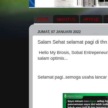
HOME
ABOUT US
ARTICLE
HERBAL SUPPLEMENT
NEWS UPDA
JUMAT, 07 JANUARI 2022
ENAGIC COMPENSATION PLAN
ME
Salam Sehat selamat pagi di thn
Hello My Brosis, Sobat Entrepeneur
salam optimis...
Selamat pagi..semoga usaha lancar 