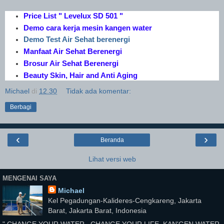
Price List " Levelux SD 501 "
Demo cara kerja mesin kangen water
Demo Test Air Sehat berenergi
Manfaat Air Sehat Berenergi
Brosur Air Sehat Berenergi
Beauty Skin, Hair and Anti Aging
Michael
di
12.30
Tidak ada komentar:
Berbagi
‹
›
Beranda
Lihat versi web
MENGENAI SAYA
Michael
Kel Pegadungan-Kalideres-Cengkareng, Jakarta
Barat, Jakarta Barat, Indonesia
" CHANGE YOUR WATER...CHANGE YOUR LIFE..KAN'GEN WATER