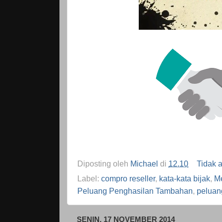
Diposting oleh
Michael
di
12.10
Tidak 
Label:
compro reseller
,
kata-kata bijak
,
Me
Peluang Penghasilan Tambahan
,
peluang
SENIN, 17 NOVEMBER 2014