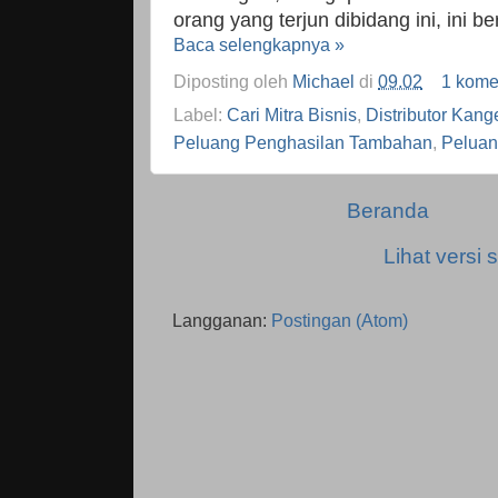
orang yang terjun dibidang ini, ini be
Baca selengkapnya »
Diposting oleh
Michael
di
09.02
1 kome
Label:
Cari Mitra Bisnis
,
Distributor Kang
Peluang Penghasilan Tambahan
,
Pelua
Beranda
Lihat versi s
Langganan:
Postingan (Atom)