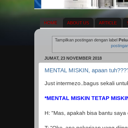
HOME
ABOUT US
ARTICLE
HERBAL SUPPLEMENT
NEWS UPDA
Tampilkan postingan dengan label
Pelu
ENAGIC COMPENSATION PLAN
ME
postinga
JUMAT, 23 NOVEMBER 2018
MENTAL MISKIN, apaan tuh???
Just intermezo..bagus sekali untuk
*MENTAL MISKIN TETAP MISKI
H: "Mas, apakah bisa bantu saya 
T: "Oke, apa pekerjaan yang diin