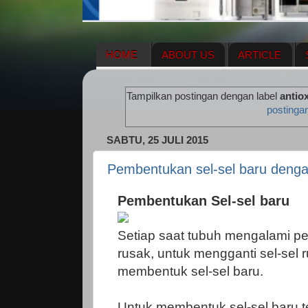
HOME
ABOUT US
ARTICLE
HERBAL SUPPLEMENT
NEWS UPDA
Tampilkan postingan dengan label
antio
ENAGIC COMPENSATION PLAN
ME
postinga
SABTU, 25 JULI 2015
Pembentukan sel-sel baru denga
Pembentukan Sel-sel baru
Setiap saat tubuh mengalami pe
rusak, untuk mengganti sel-sel
membentuk sel-sel baru.
Untuk membentuk sel-sel baru 