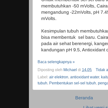
membutuhkan -50 mVolts, Caira
mengandung -22mVolts, pH 7.
mVolts.
Kesimpulan tubuh membutuhkan
bisa membentuk sel baru. Cair
pada air sehat berenergi, kang
kandungan pH 9.5, Antioxidant d
Baca selengkapnya »
Diposting oleh
Michael
di
14.05
Tidak 
Label:
air elektron
,
antioxidant water
,
kait
tubuh
,
Pembentukan sel-sel tubuh
,
penga
Beranda
Lihat versi s