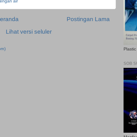
engan air
eranda
Postingan Lama
Lihat versi seluler
om)
Plasti
SOB S