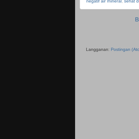
negatif air mineral
,
sehat d
B
Langganan:
Postingan (At