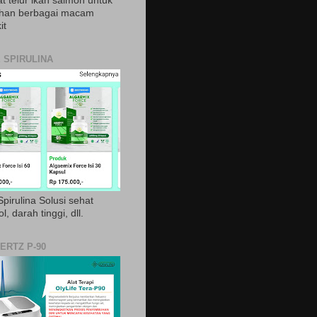
t telur ikan salmon untuk
ihan berbagai macam
it
 SPIRULINA
pirulina Solusi sehat
ol, darah tinggi, dll.
ERTZ P-90