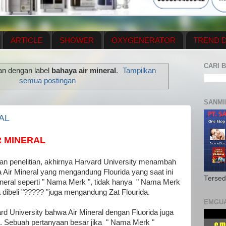
ARTICLE
SHOWER
OXYGENERATOR
TREND D
NEWS UPDATE
CONTACT US
PRICE LIST
OX
CARI B
an dengan label
bahaya air mineral
.
Tampilkan
N PLAN
MENUS
semua postingan
SANMI
AL
R MINERAL
an penelitian, akhirnya Harvard University menambah
Air Mineral yang mengandung Flourida yang saat ini
Tersed
ineral seperti " Nama Merk ", tidak hanya " Nama Merk
 dibeli "????? "juga mengandung Zat Flourida.
EMGU
ard University bahwa Air Mineral dengan Fluorida juga
. Sebuah pertanyaan besar jika " Nama Merk "