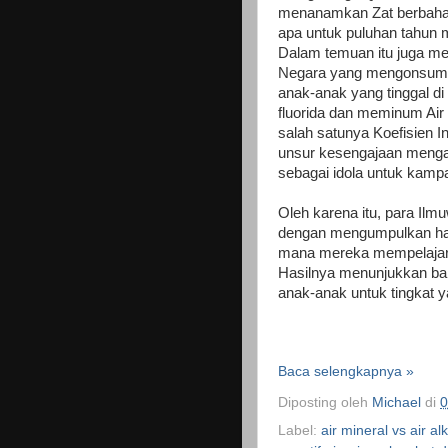
menanamkan Zat berbahaya
apa untuk puluhan tahun
Dalam temuan itu juga me
Negara yang mengonsumsi
anak-anak yang tinggal di
fluorida dan meminum Air
salah satunya Koefisien I
unsur kesengajaan meng
sebagai idola untuk kamp
Oleh
karena itu, para Ilm
dengan mengumpulkan hasi
mana mereka mempelajari 
Hasilnya menunjukkan ba
anak-anak untuk tingkat 
Baca selengkapnya »
Diposting oleh
Michael
di
0
Label:
air mineral vs air alk