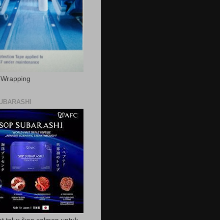
c Wrapping
UBARASHI