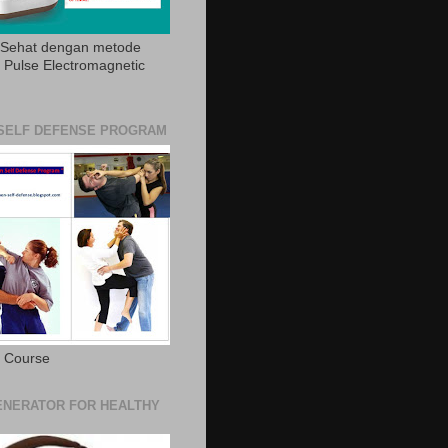
 Sehat dengan metode
Pulse Electromagnetic
SELF DEFENSE PROGRAM
e Course
NERATOR FOR HEALTHY