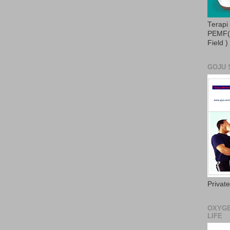
Terapi
PEMF( 
Field )
GOJU 
Privat
OXYGE
LIFE