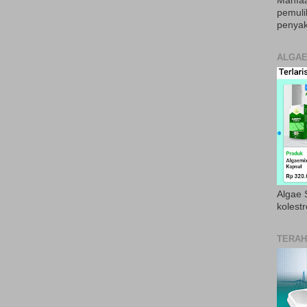
Manfaa
pemul
penyak
ALGAE
Algae S
kolestr
TERAH