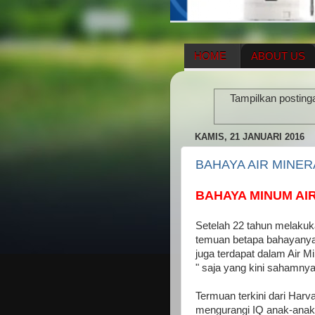
HOME
ABOUT US
HERBAL SUPPLEMENT
Tampilkan posting
ENAGIC COMPENSATIO
KAMIS, 21 JANUARI 2016
BAHAYA AIR MINER
BAHAYA MINUM AI
Setelah 22 tahun melakuk
temuan betapa bahayanya 
juga terdapat dalam Air M
" saja yang kini sahamnya
Termuan terkini dari Harv
mengurangi IQ anak-anak