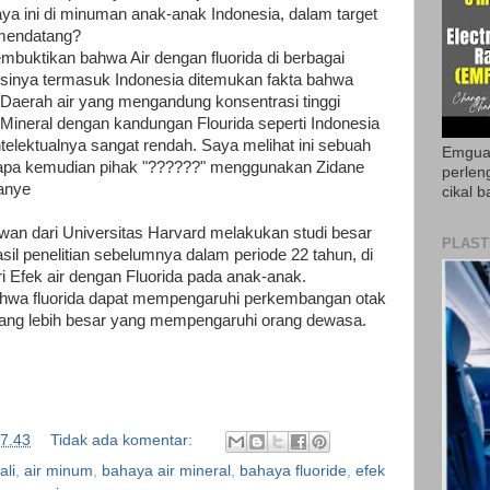
 ini di minuman anak-anak Indonesia, dalam target
 mendatang?
mbuktikan bahwa Air dengan fluorida di berbagai
nya termasuk Indonesia ditemukan fakta bahwa
 Daerah air yang mengandung konsentrasi tinggi
 Mineral dengan kandungan Flourida seperti Indonesia
ntelektualnya sangat rendah. Saya melihat ini sebuah
Emguar
apa kemudian pihak "??????" menggunakan Zidane
perlen
anye
cikal b
uwan dari Universitas Harvard melakukan studi besar
PLAST
l penelitian sebelumnya dalam periode 22 tahun, di
Efek air dengan Fluorida pada anak-anak.
hwa fluorida dapat mempengaruhi perkembangan otak
yang lebih besar yang mempengaruhi orang dewasa.
7.43
Tidak ada komentar:
ali
,
air minum
,
bahaya air mineral
,
bahaya fluoride
,
efek