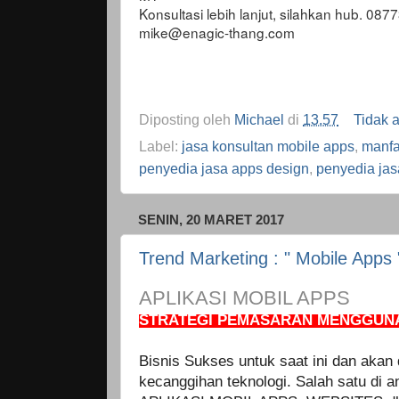
Konsultasi lebih lanjut, silahkan hub. 
mike@enagic-thang.com
Diposting oleh
Michael
di
13.57
Tidak 
Label:
jasa konsultan mobile apps
,
manfa
penyedia jasa apps design
,
penyedia jas
SENIN, 20 MARET 2017
Trend Marketing : " Mobile Apps 
APLIKASI MOBIL APPS
STRATEGI PEMASARAN MENGGUNA
Bisnis Sukses untuk saat ini dan aka
kecanggihan teknologi. Salah satu di