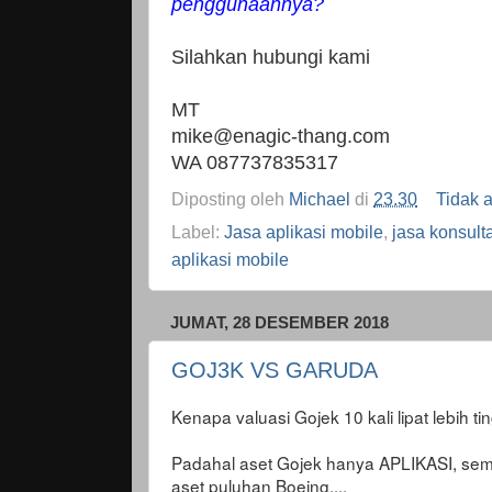
penggunaannya?
Silahkan hubungi kami
MT
mike@enagic-thang.com
WA 087737835317
Diposting oleh
Michael
di
23.30
Tidak 
Label:
Jasa aplikasi mobile
,
jasa konsult
aplikasi mobile
JUMAT, 28 DESEMBER 2018
GOJ3K VS GARUDA
Kenapa valuasi Gojek 10 kali lipat lebih t
Padahal aset Gojek hanya APLIKASI, se
aset puluhan Boeing....