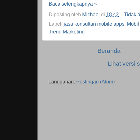
Baca selengkapnya »
Diposting oleh
Michael
di
18.42
Tidak 
Label:
jasa konsultan mobile apps
,
Mobil
Trend Marketing
Beranda
Lihat versi s
Langganan:
Postingan (Atom)