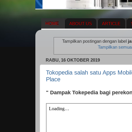
HOME
ABOUT US
ARTICLE
HERBAL SUPPLEMENT
NEWS UPDA
Tampilkan postingan dengan label
j
ENAGIC COMPENSATION PLAN
ME
Tampilkan semua
RABU, 16 OKTOBER 2019
Tokopedia salah satu Apps Mobil
Place
" Dampak Tokepedia bagi pereko