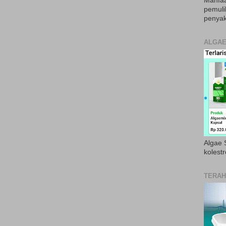
Manfaa
pemul
penyak
ALGAE
Algae S
kolestr
TERAH