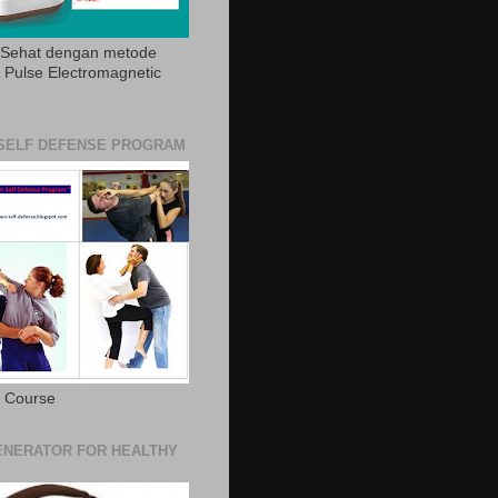
 Sehat dengan metode
Pulse Electromagnetic
SELF DEFENSE PROGRAM
e Course
NERATOR FOR HEALTHY