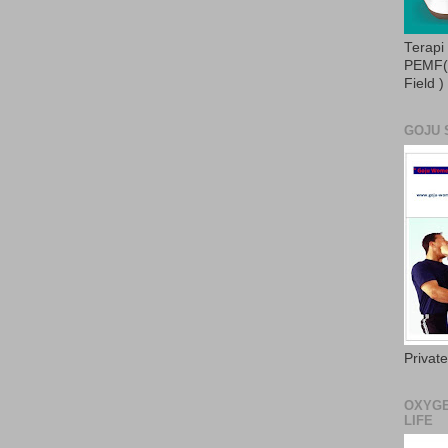
Terapi
PEMF( 
Field )
GOJU 
Privat
OXYGE
LIFE