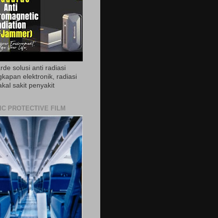
de solusi anti radiasi
gkapan elektronik, radiasi
akal sakit penyakit
IC PROTECTIVE FILM