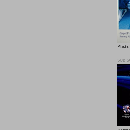
Plasti
SOB S