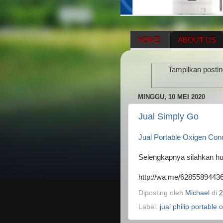
HOME
ABOUT US
HERBAL SUPPLEMENT
Tampilkan posti
ENAGIC COMPENSATIO
MINGGU, 10 MEI 2020
Jual Simply Go
Jual Portable Oxigen Conc
Selengkapnya silahkan h
http://wa.me/6285589443
Diposting oleh
Michael
di
2
Label:
jual philip portable 