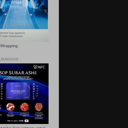
c Wrapping
UBARASHI