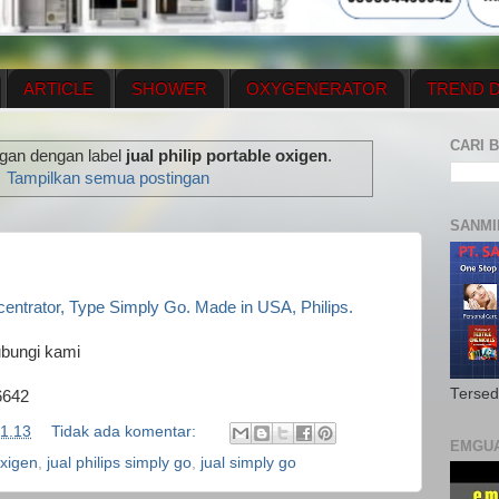
ARTICLE
SHOWER
OXYGENERATOR
TREND D
NEWS UPDATE
CONTACT US
PRICE LIST
OX
CARI B
ngan dengan label
jual philip portable oxigen
.
N PLAN
MENUS
Tampilkan semua postingan
SANMI
entrator, Type Simply Go. Made in USA, Philips.
ubungi kami
Tersed
6642
1.13
Tidak ada komentar:
EMGU
oxigen
,
jual philips simply go
,
jual simply go