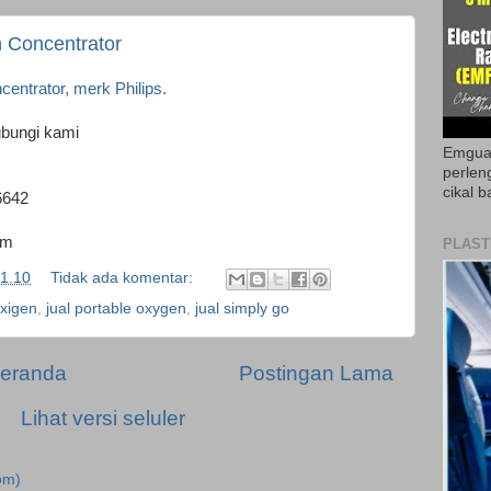
n Concentrator
entrator, merk Philips.
ubungi kami
Emguar
perlen
cikal b
6642
om
PLAST
1.10
Tidak ada komentar:
oxigen
,
jual portable oxygen
,
jual simply go
eranda
Postingan Lama
Lihat versi seluler
om)