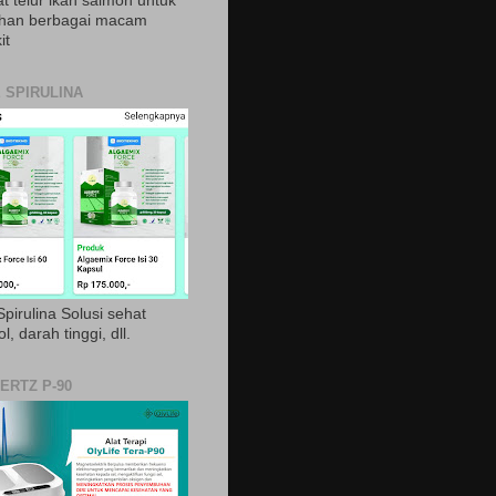
t telur ikan salmon untuk
ihan berbagai macam
it
 SPIRULINA
pirulina Solusi sehat
ol, darah tinggi, dll.
ERTZ P-90