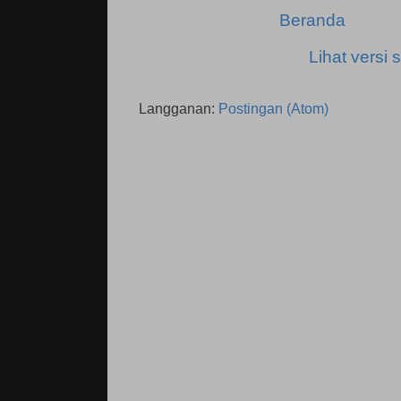
Beranda
Lihat versi s
Langganan:
Postingan (Atom)