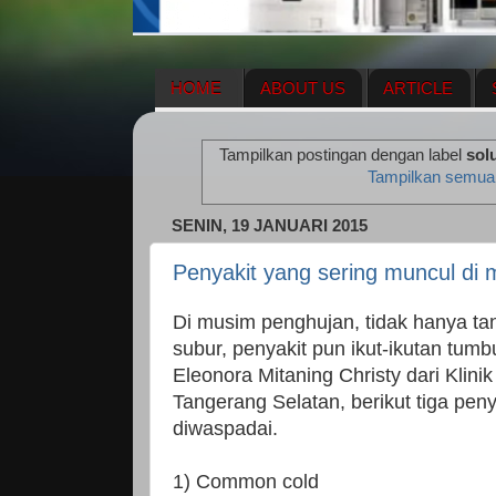
HOME
ABOUT US
ARTICLE
HERBAL SUPPLEMENT
NEWS UPDA
Tampilkan postingan dengan label
sol
ENAGIC COMPENSATION PLAN
ME
Tampilkan semua
SENIN, 19 JANUARI 2015
Penyakit yang sering muncul di 
Di musim penghujan, tidak hanya t
subur, penyakit pun ikut-ikutan tumb
Eleonora Mitaning Christy dari Klin
Tangerang Selatan, berikut tiga pen
diwaspadai.
1) Common cold