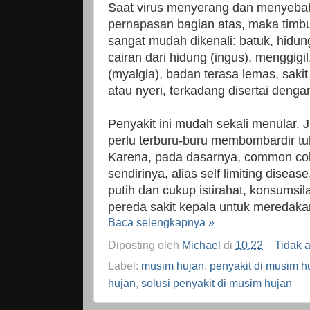
Saat virus menyerang dan menyebab
pernapasan bagian atas, maka timb
sangat mudah dikenali: batuk, hidung
cairan dari hidung (ingus), menggigi
(myalgia), badan terasa lemas, sakit
atau nyeri, terkadang disertai den
Penyakit ini mudah sekali menular. J
perlu terburu-buru membombardir t
Karena, pada dasarnya, common co
sendirinya, alias self limiting disea
putih dan cukup istirahat, konsumsi
pereda sakit kepala untuk meredakan
Baca selengkapnya »
Diposting oleh
Michael
di
10.22
Tidak 
Label:
musim hujan
,
penyakit di musim h
hujan
,
solusi penyakit di musim hujan