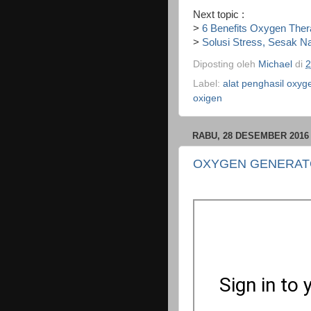
Next topic :
>
6 Benefits Oxygen The
>
Solusi Stress, Sesak N
Diposting oleh
Michael
di
2
Label:
alat penghasil oxyg
oxigen
RABU, 28 DESEMBER 2016
OXYGEN GENERAT