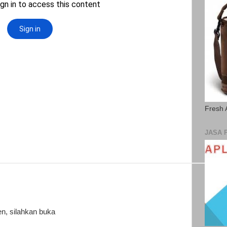
Fresh 
JASA 
n, silahkan buka