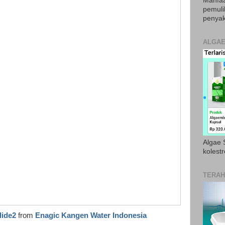
Manfaa
pemul
penyak
ALGAE
Algae S
kolestr
TERAH
lide2
from
Enagic Kangen Water Indonesia