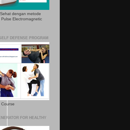
 Sehat dengan metode
Pulse Electromagnetic
SELF DEFENSE PROGRAM
e Course
NERATOR FOR HEALTHY