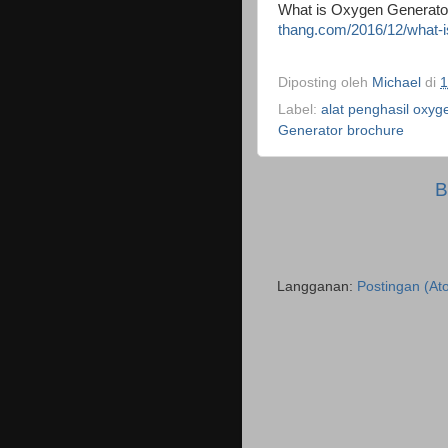
What is Oxygen Generato
thang.com/2016/12/what-i
Diposting oleh
Michael
di
1
Label:
alat penghasil oxyg
Generator brochure
B
Langganan:
Postingan (At