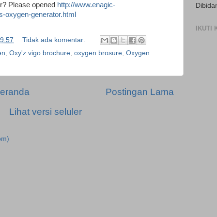
r? Please opened
http://www.enagic-
Dibida
s-oxygen-generator.html
IKUTI
9.57
Tidak ada komentar:
en
,
Oxy'z vigo brochure
,
oxygen brosure
,
Oxygen
eranda
Postingan Lama
Lihat versi seluler
om)