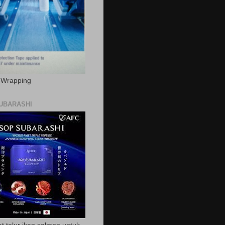
c Wrapping
UBARASHI