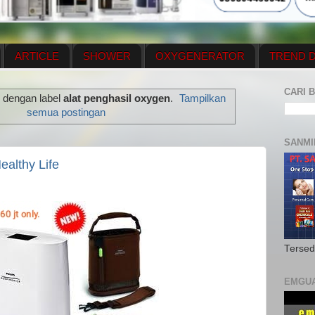
ARTICLE
SHOWER
OXYGENERATOR
TREND D
NEWS UPDATE
CONTACT US
PRICE LIST
OX
CARI B
 dengan label
alat penghasil oxygen
.
Tampilkan
N PLAN
MENUS
semua postingan
SANMI
ealthy Life
Tersed
EMGU