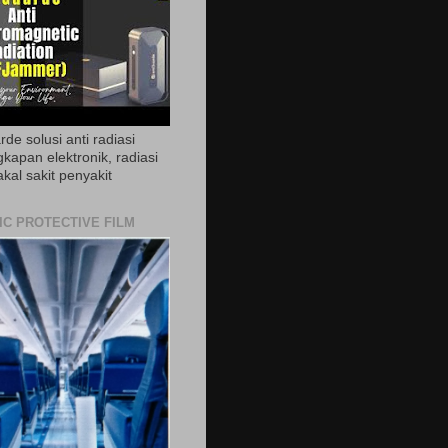
de solusi anti radiasi
gkapan elektronik, radiasi
akal sakit penyakit
IC PROTECTIVE FILM