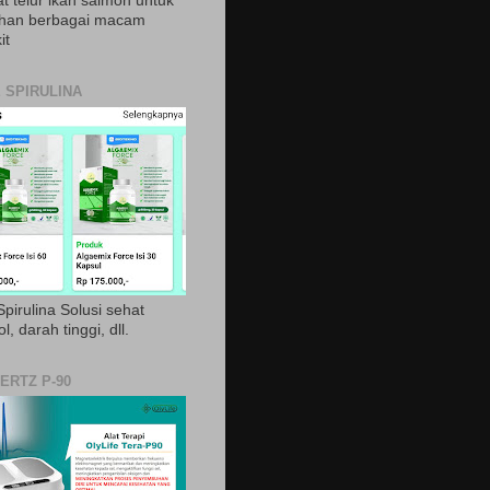
t telur ikan salmon untuk
ihan berbagai macam
it
 SPIRULINA
pirulina Solusi sehat
ol, darah tinggi, dll.
ERTZ P-90