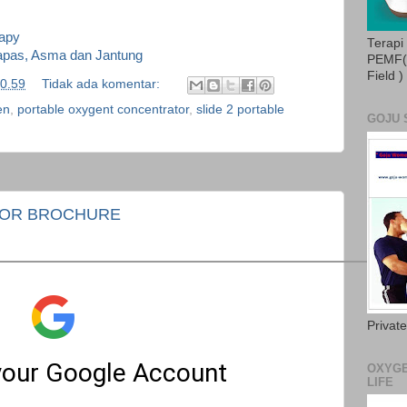
rapy
Terapi
apas, Asma dan Jantung
PEMF( 
Field )
0.59
Tidak ada komentar:
en
,
portable oxygent concentrator
,
slide 2 portable
GOJU 
OR BROCHURE
Privat
OXYGE
LIFE