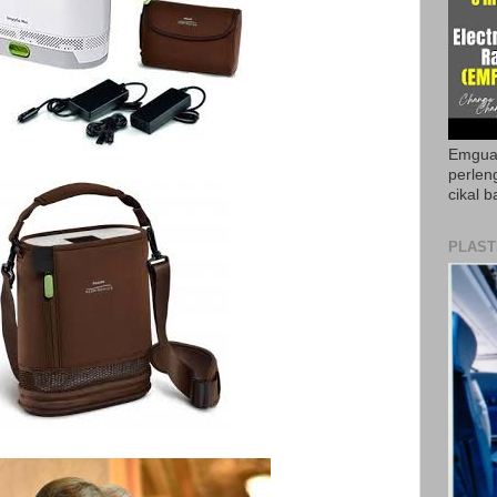
Emguar
perlen
cikal b
PLAST