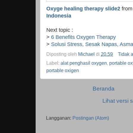
Oxyge healing therapy slide2
fro
Indonesia
Next topic :
>
6 Benefits Oxygen Therapy
>
Solusi Stress, Sesak Napas, Asm
Diposting oleh
Michael
di
20.59
Tidak 
Label:
alat penghasil oxygen
,
portable ox
portable oxigen
Beranda
Lihat versi s
Langganan:
Postingan (Atom)