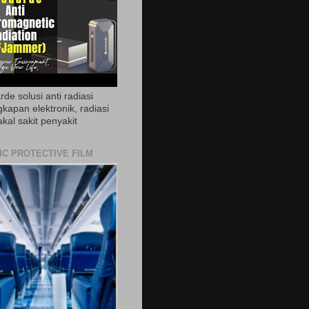
de solusi anti radiasi
gkapan elektronik, radiasi
akal sakit penyakit
IC PROTECTIVE FILM