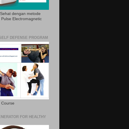
 Sehat dengan metode
Pulse Electromagnetic
SELF DEFENSE PROGRAM
e Course
NERATOR FOR HEALTHY