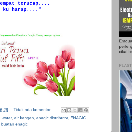
empat terucap....
 ku harap...."
Emguar
perlen
cikal b
PLAST
6.29
Tidak ada komentar:
 water
,
air kangen
,
enagic distributor
,
ENAGIC
 buatan enagic