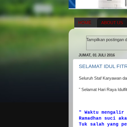
HOME
ABOUT US
HERBAL SUPPLEMENT
Tampilkan postingan 
ENAGIC COMPENSATIO
JUMAT, 01 JULI 2016
SELAMAT IDUL FITR
Seluruh Staf Karyawan d
" Selamat Hari Raya Idulfit
" Waktu mengalir 
Ramadhan suci aka
Tuk salah yang pe