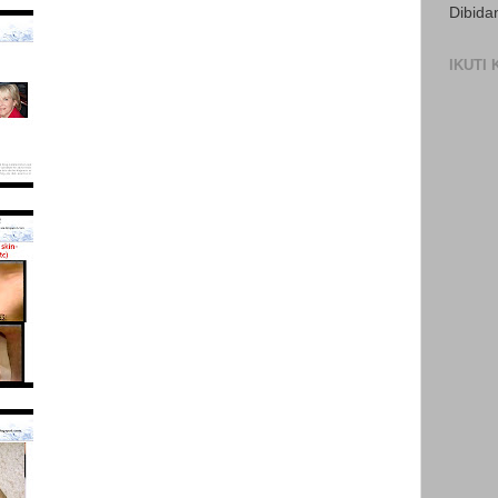
Dibida
IKUTI