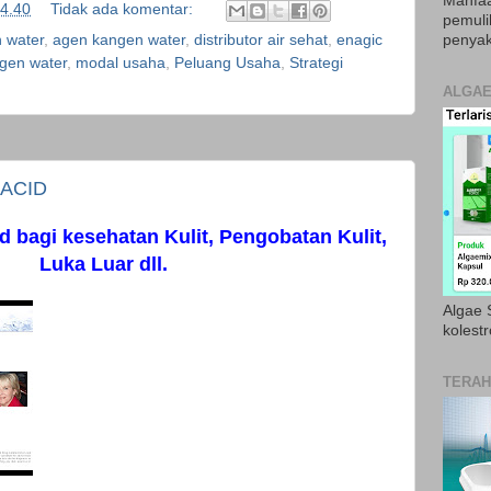
Manfaa
4.40
Tidak ada komentar:
pemul
 water
,
agen kangen water
,
distributor air sehat
,
enagic
penyak
ngen water
,
modal usaha
,
Peluang Usaha
,
Strategi
ALGAE
ACID
d bagi kesehatan Kulit, Pengobatan Kulit,
Luka Luar dll.
Algae S
kolestr
TERAH