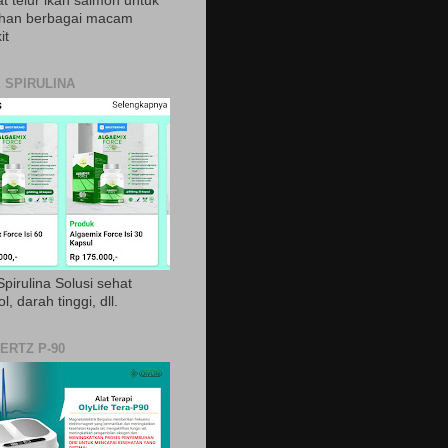
t telur ikan salmon untuk
ihan berbagai macam
it
 SPIRULINA
pirulina Solusi sehat
ol, darah tinggi, dll.
ERTZ P-90