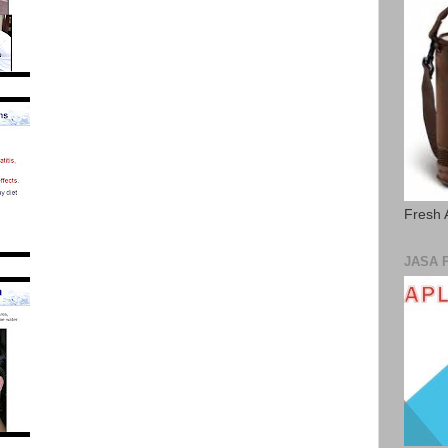
Fresh 
JASA 