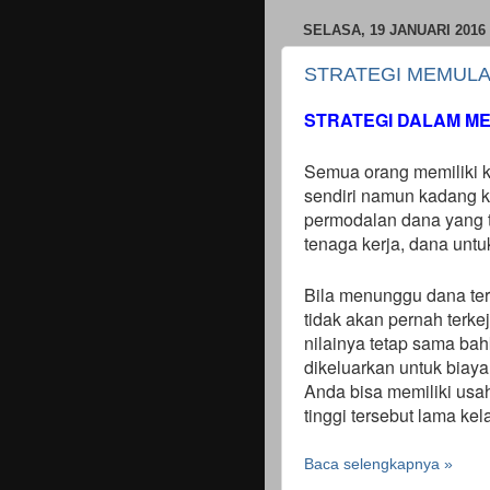
SELASA, 19 JANUARI 2016
STRATEGI MEMULA
STRATEGI DALAM M
Semua orang memiliki k
sendiri namun kadang 
permodalan dana yang ti
tenaga kerja, dana untu
Bila menunggu dana ter
tidak akan pernah terkej
nilainya tetap sama bah
dikeluarkan untuk biaya
Anda bisa memiliki usa
tinggi tersebut lama ke
Baca selengkapnya »