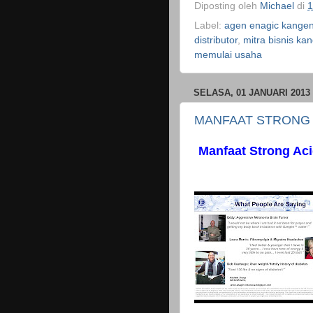
Diposting oleh
Michael
di
1
Label:
agen enagic kangen
distributor
,
mitra bisnis ka
memulai usaha
SELASA, 01 JANUARI 2013
MANFAAT STRONG 
Manfaat Strong Aci