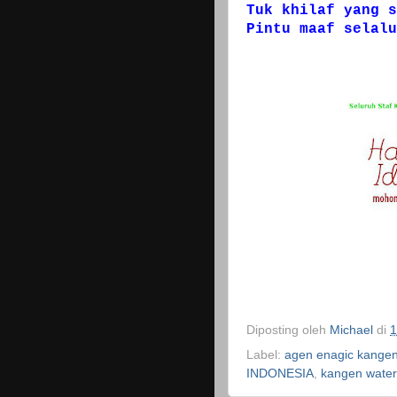
Tuk khilaf yang s
Pintu maaf selalu
Diposting oleh
Michael
di
1
Label:
agen enagic kangen
INDONESIA
,
kangen water