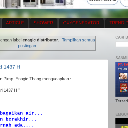
ARTICLE
SHOWER
OXYGENERATOR
TREND D
NEWS UPDATE
CONTACT US
PRICE LIST
OX
CARI B
dengan label
enagic distributor
.
Tampilkan semua
N PLAN
MENUS
postingan
SANMI
I 1437 H
an Pimp. Enagic Thang mengucapkan :
ri 1437 H "
Tersed
bagaikan air...
EMGU
n berakhir...
rnah ada....