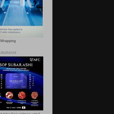
c Wrapping
UBARASHI