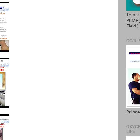
Terapi
PEMF( 
Field )
GOJU 
Privat
OXYGE
LIFE