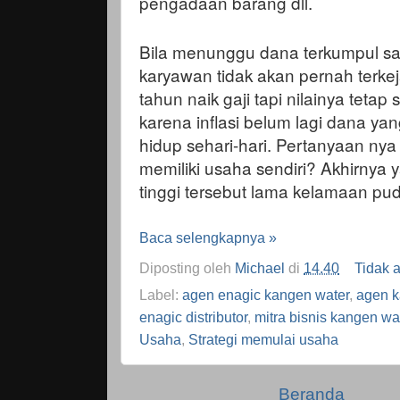
pengadaan barang dll.
Bila menunggu dana terkumpul sam
karyawan tidak akan pernah terke
tahun naik gaji tapi nilainya tet
karena inflasi belum lagi dana ya
hidup sehari-hari. Pertanyaan ny
memiliki usaha sendiri? Akhirnya 
tinggi tersebut lama kelamaan pu
Baca selengkapnya »
Diposting oleh
Michael
di
14.40
Tidak 
Label:
agen enagic kangen water
,
agen k
enagic distributor
,
mitra bisnis kangen wa
Usaha
,
Strategi memulai usaha
Beranda