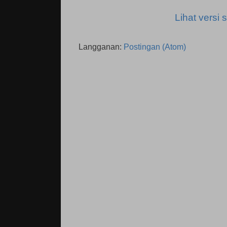
Lihat versi s
Langganan:
Postingan (Atom)