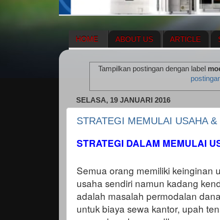
HOME
ABOUT US
ARTICLE
HERBAL SUPPLEMENT
NEWS UPDA
Tampilkan postingan dengan label
mod
ENAGIC COMPENSATION PLAN
ME
postinga
SELASA, 19 JANUARI 2016
STRATEGI MEMULAI USAHA &
STRATEGI DALAM MEMULAI U
Semua orang memiliki keinginan un
usaha sendiri namun kadang kend
adalah masalah permodalan dana y
untuk biaya sewa kantor, upah ten