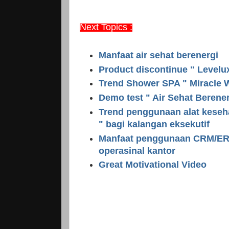
Next Topics :
Manfaat air sehat berenergi
Product discontinue " Levelux
Trend Shower SPA " Miracle 
Demo test " Air Sehat Berene
Trend penggunaan alat keseh
" bagi kalangan eksekutif
Manfaat penggunaan CRM/ERP 
operasinal kantor
Great Motivational Video