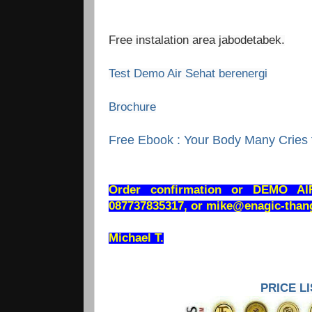
Free instalation area jabodetabek.
Test Demo Air Sehat berenergi
Brochure
Free Ebook : Your Body Many Cries 
Order confirmation or DEMO A
087737835317, or mike@enagic-tha
Michael T.
PRICE LI