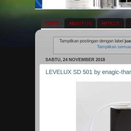
HOME
ABOUT US
ARTICLE
HERBAL SUPPLEMENT
NEWS UPDA
Tampilkan postingan dengan label
jua
ENAGIC COMPENSATION PLAN
ME
Tampilkan semua
SABTU, 24 NOVEMBER 2018
LEVELUX SD 501 by enagic-tha