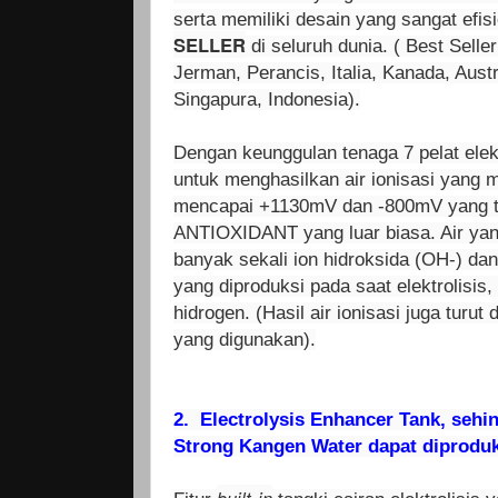
serta memiliki desain yang sangat efis
SELLER
di seluruh dunia. ( Best Selle
Jerman, Perancis, Italia, Kanada, Aust
Singapura, Indonesia).
Dengan keunggulan tenaga 7 pelat ele
untuk menghasilkan air ionisasi yang 
mencapai +1130mV dan -800mV yang te
ANTIOXIDANT yang luar biasa. Air yan
banyak sekali ion hidroksida (OH-) dan 
yang diproduksi pada saat elektrolisis,
hidrogen. (Hasil air ionisasi juga turut
yang digunakan).
2.
Electrolysis Enhancer Tank, sehi
Strong Kangen Water dapat diproduks
built-in