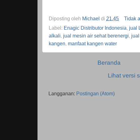
Diposting oleh
Michael
di
21.45
Tidak 
Label:
Enagic Distributor Indonesia
,
jual
alkali
,
jual mesin air sehat berenergi
,
jua
kangen
,
manfaat kangen water
Beranda
Lihat versi s
Langganan:
Postingan (Atom)