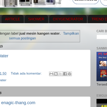
ARTICLE
SHOWER
OXYGENERATOR
TREND D
NEWS UPDATE
CONTACT US
PRICE LIST
OX
CARI B
dengan label
jual mesin kangen water
.
Tampilkan
N PLAN
MENUS
semua postingan
19
SANMI
ater
1.50
Tidak ada komentar:
water
Tersed
8
EMGU
enagic-thang.com