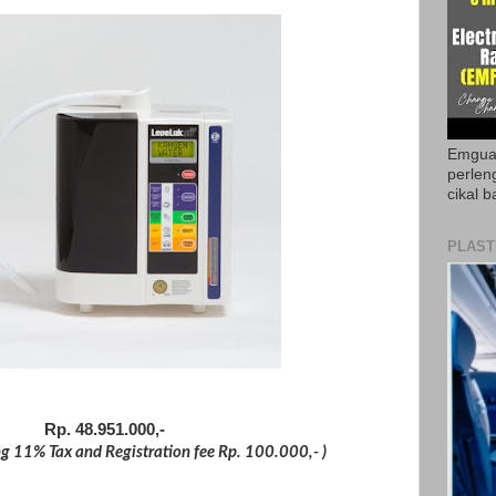
Emguar
perlen
cikal b
PLAST
Rp. 48.951.000,-
ing 11% Tax and Registration fee Rp. 100.000,- )