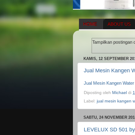
HOME
ABOUT US
HERBAL SUPPLEMENT
Tampilkan postingan 
ENAGIC COMPENSATIO
KAMIS, 12 SEPTEMBER 20
Jual Mesin Kangen W
Jual Mesin Kangen Water
Diposting oleh
Michael
di
1
Label:
jual mesin kangen 
SABTU, 24 NOVEMBER 201
LEVELUX SD 501 by 