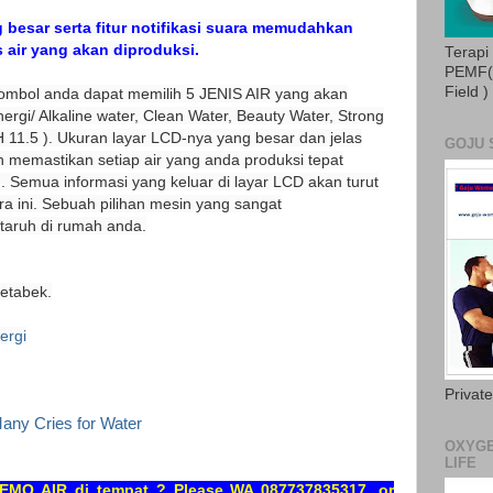
 besar serta fitur notifikasi suara memudahkan
 air yang akan diproduksi.
Terapi
PEMF( 
Field )
ombol anda dapat memilih 5 JENIS AIR yang akan
nergi/ Alkaline water, Clean Water, Beauty Water, Strong
H 11.5
). Ukuran layar LCD-nya yang besar dan jelas
GOJU 
nih memastikan setiap air yang anda produksi tepat
. Semua informasi yang keluar di layar LCD akan turut
ara ini. Sebuah pilihan mesin yang sangat
taruh di rumah anda.
detabek.
ergi
Privat
any Cries for Water
OXYGE
LIFE
DEMO AIR di tempat ? Please WA 087737835317, or