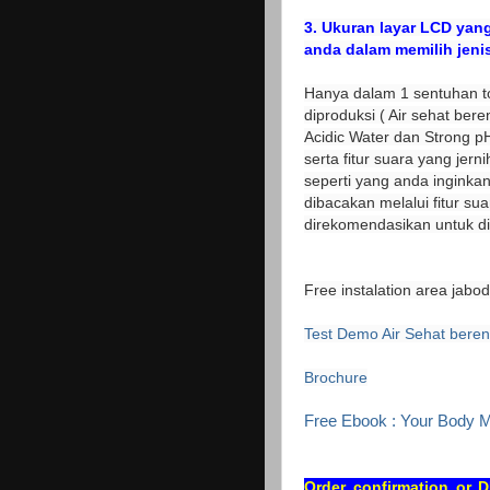
3.
Ukuran layar LCD yang
anda dalam memilih jenis
Hanya dalam 1 sentuhan t
diproduksi ( Air sehat bere
Acidic Water dan Strong p
serta fitur suara yang jer
seperti yang anda inginkan
dibacakan melalui fitur su
direkomendasikan untuk di
Free instalation area jabo
Test Demo Air Sehat beren
Brochure
Free Ebook : Your Body M
Order confirmation or 