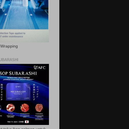
c Wrapping
UBARASHI