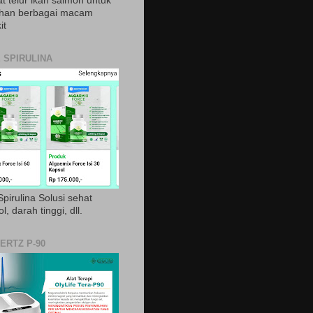
t telur ikan salmon untuk
ihan berbagai macam
it
 SPIRULINA
pirulina Solusi sehat
ol, darah tinggi, dll.
ERTZ P-90