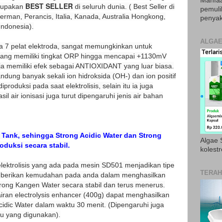
Manfaa
BEST SELLER
erupakan
di seluruh dunia. ( Best Seller di
pemul
erman, Perancis, Italia, Kanada, Australia Hongkong,
penyak
Indonesia).
ALGAE
 7 pelat elektroda, sangat memungkinkan untuk
 yang memiliki tingkat ORP hingga mencapai +1130mV
a memiliki efek sebagai ANTIOXIDANT yang luar biasa.
dung banyak sekali ion hidroksida (OH-) dan ion positif
iproduksi pada saat elektrolisis, selain itu ia juga
l air ionisasi juga turut dipengaruhi jenis air bahan
 Tank, sehingga Strong Acidic Water dan Strong
Algae S
duksi secara stabil.
kolestr
elektrolisis yang ada pada mesin SD501 menjadikan tipe
TERAH
emberikan kemudahan pada anda dalam menghasilkan
trong Kangen Water secara stabil dan terus menerus.
airan electrolysis enhancer (400g) dapat menghasilkan
 Acidic Water dalam waktu 30 menit. (Dipengaruhi juga
ku yang digunakan).