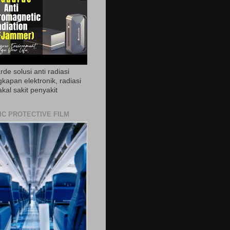
de solusi anti radiasi
gkapan elektronik, radiasi
akal sakit penyakit
IC PROTECTIVE FILM