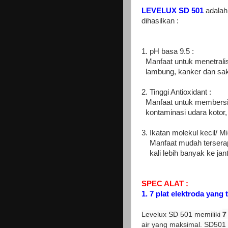
LEVELUX SD 501
adalah 
dihasilkan :
1. pH basa 9.5 :
Manfaat untuk menetrali
lambung, kanker dan saki
2. Tinggi Antioxidant :
Manfaat untuk membersihk
kontaminasi udara kotor,
3. Ikatan molekul kecil/ Mi
Manfaat mudah terserap
kali lebih banyak ke jant
SPEC ALAT :
1. 7 plat elektroda yang 
7
Levelux SD 501 memiliki
air yang maksimal. SD501 