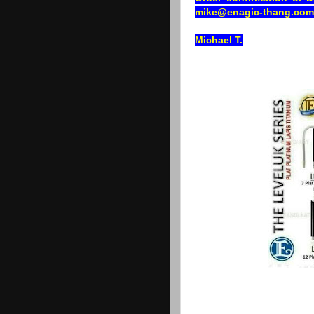
mike@enagic-thang.com
Michael T.