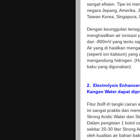
sangat efisien. Tipe ini m
negara Jepang, Amerika, J
Taiwan Korea, Singapura, 
Dengan keunggulan tenaga
menghasilkan air ionisasi
dan -800mV yang tentu saj
Air yang di hasilkan
mengan
(seperti ion kalsium) yang d
mengandung hidrogen. (Hasi
baku yang digunakan).
2.
Electrolysis Enhancer
Kangen Water dapat dipro
built-in
Fitur
tangki cairan 
ini sangat praktis dan m
Strong Acidic Water dan S
Dalam pengisian 1 botol c
sekitar 20-30 liter Strong
oleh kualitas air bahan ba