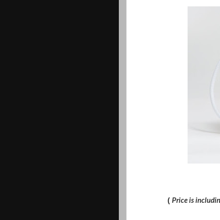
(
Price is includ