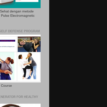
 Sehat dengan metode
Pulse Electromagnetic
SELF DEFENSE PROGRAM
e Course
NERATOR FOR HEALTHY