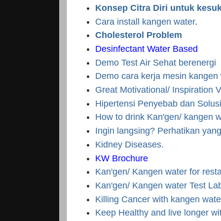
Konsep Citra Diri untuk kesu
Cara install kangen water
.
Cholesterol Problem
Desinfectant Water Based
Demo Test Air Sehat berenergi
Demo cara kerja mesin kangen 
Great Motivational/ Inspiration 
Hipertensi Penyebab dan Solus
How to drink Kan'gen/ kangen 
Ingin langsing? Perhatikan ya
Kidney Diseases.
KW Brochure
Kan'gen/ Kangen water for rest
Kan'gen/ Kangen water Test La
Killing Cancer with kangen wate
Keep Healthy and live longer w