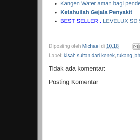
Kangen Water aman bagi pender
Ketahuilah Gejala Penyakit
BEST SELLER :
LEVELUX SD 
Diposting oleh
Michael
di
10.18
Label:
kisah sultan dari kenek
,
tukang jah
Tidak ada komentar:
Posting Komentar