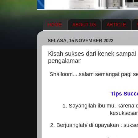
HOME
ABOUT US
ARTICLE
HERBAL SUPPLEMENT
NEWS UPDA
SELASA, 15 NOVEMBER 2022
ENAGIC COMPENSATION PLAN
ME
Kisah sukses dari kenek sampai m
pengalaman
Shalloom....salam semangat pagi sel
Tips Succ
1. Sayangilah ibu mu, karena d
kesuksesa
2. Berjuanglah/ di upayakan : suks