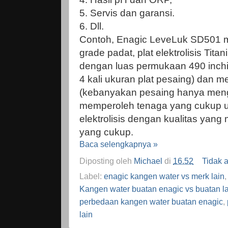
5. Servis dan garansi.
6. Dll.
Contoh, Enagic LeveLuk SD501 
grade padat, plat elektrolisis Tita
dengan luas permukaan 490 inch
4 kali ukuran plat pesaing) dan m
(kebanyakan pesaing hanya meng
memperoleh tenaga yang cukup 
elektrolisis dengan kualitas yang
yang cukup.
Baca selengkapnya »
Diposting oleh
Michael
di
16.52
Tidak 
Label:
enagic kangen water vs merk lain
Kangen water buatan enagic vs buatan l
perbedaan kangen water buatan enagic
,
lain