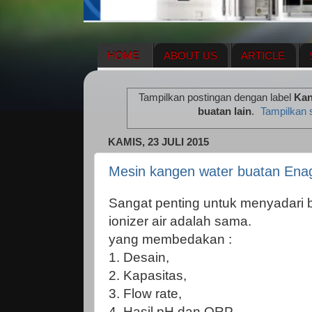
HOME
ABOUT US
ARTICLE
HERBAL SUPPLEMENT
NEWS UPDA
Tampilkan postingan dengan label
Kan
ENAGIC COMPENSATION PLAN
ME
buatan lain
.
Tampilkan 
KAMIS, 23 JULI 2015
Mesin kangen water buatan Enag
Sangat penting untuk menyadari
ionizer air adalah sama.
yang membedakan :
1. Desain,
2. Kapasitas,
3. Flow rate,
4. Hasil pH dan ORP,