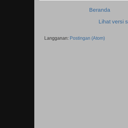
Beranda
Lihat versi s
Langganan:
Postingan (Atom)