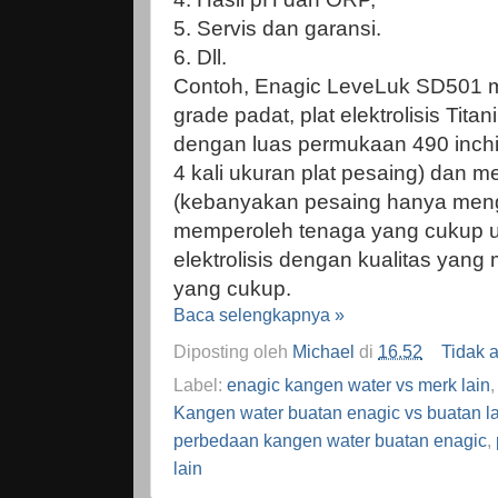
5. Servis dan garansi.
6. Dll.
Contoh, Enagic LeveLuk SD501 
grade padat, plat elektrolisis Tita
dengan luas permukaan 490 inch
4 kali ukuran plat pesaing) dan m
(kebanyakan pesaing hanya meng
memperoleh tenaga yang cukup 
elektrolisis dengan kualitas yang
yang cukup.
Baca selengkapnya »
Diposting oleh
Michael
di
16.52
Tidak 
Label:
enagic kangen water vs merk lain
Kangen water buatan enagic vs buatan l
perbedaan kangen water buatan enagic
,
lain