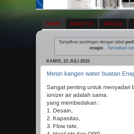
HOME
ABOUT US
ARTICLE
HERBAL SUPPLEMENT
NEWS UPDA
Tampilkan postingan dengan label
per
ENAGIC COMPENSATION PLAN
ME
enagic
.
Tampilkan se
KAMIS, 23 JULI 2015
Mesin kangen water buatan Enag
Sangat penting untuk menyadari
ionizer air adalah sama.
yang membedakan :
1. Desain,
2. Kapasitas,
3. Flow rate,
4. Hasil pH dan ORP,