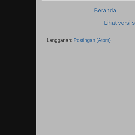
Beranda
Lihat versi s
Langganan:
Postingan (Atom)