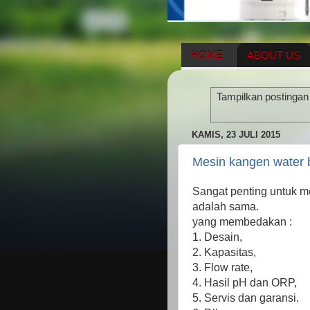
HOME
ABOUT US
HERBAL SUPPLEMENT
Tampilkan postingan
ENAGIC COMPENSATIO
KAMIS, 23 JULI 2015
Mesin kangen water 
Sangat penting untuk m
adalah sama.
yang membedakan :
1. Desain,
2. Kapasitas,
3. Flow rate,
4. Hasil pH dan ORP,
5. Servis dan garansi.