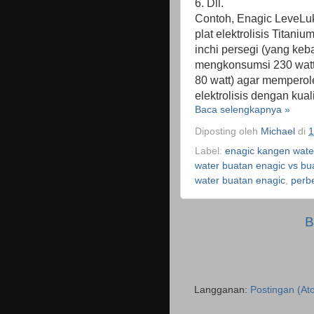
6. Dll.
Contoh, Enagic LeveLu
plat elektrolisis Titan
inchi persegi (yang keb
mengkonsumsi 230 watt
80 watt) agar mempero
elektrolisis dengan kua
Baca selengkapnya »
Diposting oleh
Michael
di
1
Label:
enagic kangen water
water buatan enagic vs bua
water buatan enagic
,
perb
B
Langganan:
Postingan (At