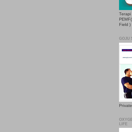
Terapi
PEMF( 
Field )
GOJU 
Privat
OXYGE
LIFE