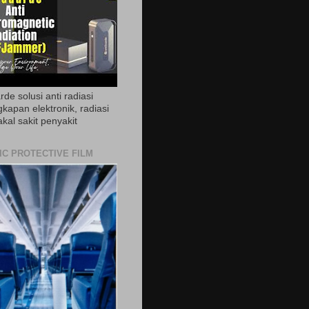
de solusi anti radiasi
gkapan elektronik, radiasi
akal sakit penyakit
IC PROTECTIVE FILM