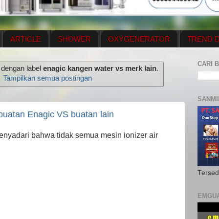
ARTICLE
SHOWER
OXYGENERATOR
TREND D
NEWS UPDATE
CONTACT US
PRICE LIST
OX
CARI B
 dengan label
enagic kangen water vs merk lain
.
N PLAN
MENUS
Tampilkan semua postingan
SANMI
buatan Enagic VS buatan lain
enyadari bahwa tidak semua mesin ionizer air
Tersed
EMGU