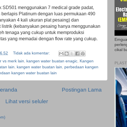
k SD501 menggunakan 7 medical grade padat,
ium berlapis Platinum dengan luas permukaan 490
anyakan 4 kali ukuran plat pesaing) dan
 listrik (kebanyakan pesaing hanya menggunakan
leh tenaga yang cukup untuk memproduksi
litas yang memadai dengan flow rate yang cukup.
Emguar
perlen
cikal b
6.52
Tidak ada komentar:
 vs merk lain
,
kangen water buatan enagic
,
Kangen
PLAST
tan lain
,
kangen water buatan lain
,
perbedaan kangen
edaan kangen water buatan lain
eranda
Postingan Lama
Lihat versi seluler
om)