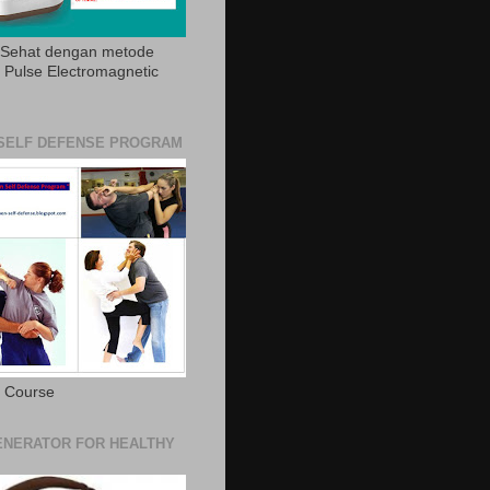
 Sehat dengan metode
Pulse Electromagnetic
SELF DEFENSE PROGRAM
e Course
NERATOR FOR HEALTHY