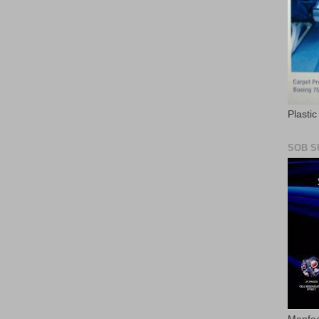
Plasti
SOB S