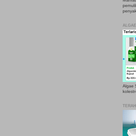
Manfaa
pemul
penyak
ALGAE
Algae S
kolestr
TERAH