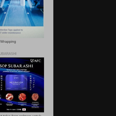
c Wrapping
UBARASHI