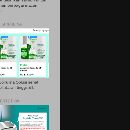
t telur ikan salmon untuk
ihan berbagai macam
it
 SPIRULINA
pirulina Solusi sehat
ol, darah tinggi, dll.
ERTZ P-90