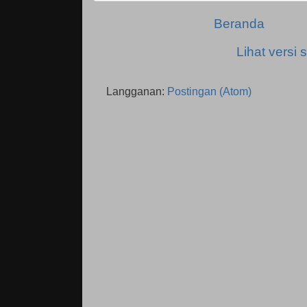
Beranda
Lihat versi s
Langganan:
Postingan (Atom)