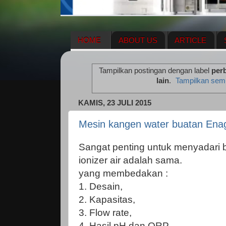
HOME
ABOUT US
ARTICLE
HERBAL SUPPLEMENT
NEWS UPDA
Tampilkan postingan dengan label
per
ENAGIC COMPENSATION PLAN
ME
lain
.
Tampilkan sem
KAMIS, 23 JULI 2015
Mesin kangen water buatan Enag
Sangat penting untuk menyadari
ionizer air adalah sama.
yang membedakan :
1. Desain,
2. Kapasitas,
3. Flow rate,
4. Hasil pH dan ORP,