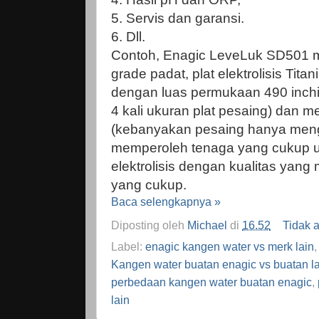
5. Servis dan garansi.
6. Dll.
Contoh, Enagic LeveLuk SD501 
grade padat, plat elektrolisis Tita
dengan luas permukaan 490 inch
4 kali ukuran plat pesaing) dan m
(kebanyakan pesaing hanya meng
memperoleh tenaga yang cukup 
elektrolisis dengan kualitas yang
yang cukup.
Baca selengkapnya »
Diposting oleh
Michael
di
16.52
Tidak 
Label:
enagic kangen water vs merk lain
Kangen water buatan enagic vs buatan l
perbedaan kangen water buatan enagic
,
lain