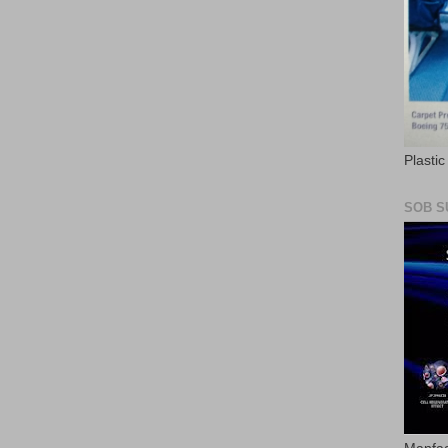
Plasti
SOB S