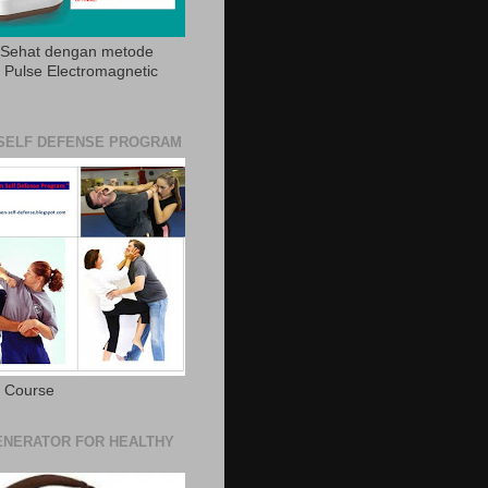
 Sehat dengan metode
Pulse Electromagnetic
SELF DEFENSE PROGRAM
e Course
NERATOR FOR HEALTHY