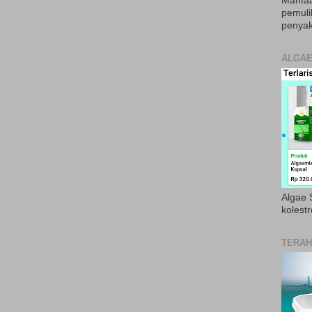
Manfaa
pemul
penyak
ALGAE
Algae S
kolestr
TERAH