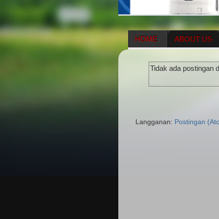
HOME
ABOUT US
HERBAL SUPPLEMENT
Tidak ada postingan 
ENAGIC COMPENSATIO
Langganan:
Postingan (At