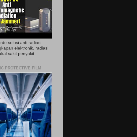
de solusi anti radiasi
gkapan elektronik, radiasi
akal sakit penyakit
IC PROTECTIVE FILM