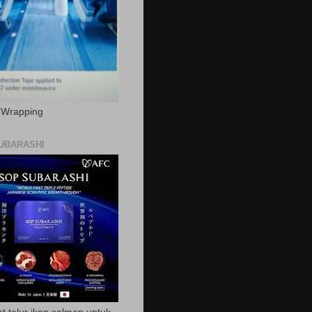
c Wrapping
UBARASHI