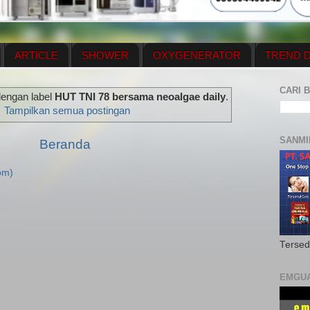
ARTICLE
SHOWER
OXYGENERATOR
TREND D
NEWS UPDATE
CONTACT US
PRICE LIST
OX
CARI B
dengan label
HUT TNI 78 bersama neoalgae daily
.
N PLAN
MENUS
Tampilkan semua postingan
SANMI
Beranda
om)
Tersed
EMGU