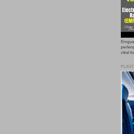
Emguar
perlen
cikal b
PLAST