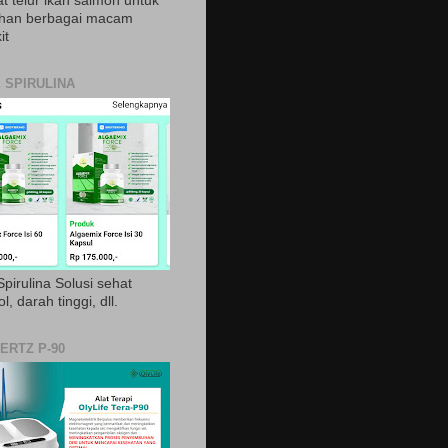
t telur ikan salmon untuk
ihan berbagai macam
it
 SPIRULINA
pirulina Solusi sehat
ol, darah tinggi, dll.
ERTZ P-90