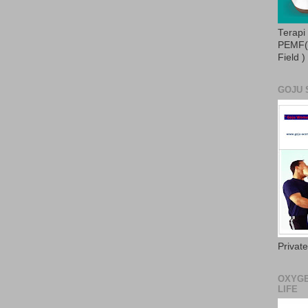
Terapi
PEMF( 
Field )
GOJU 
Privat
OXYGE
LIFE