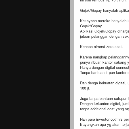
Gojek/Gopay hanyalah aplikas
Kekayaan mereka hanyalah in
Gojek/Gopay.
Aplikasi Gojek/Gopay dihargai
jutaan pelanggan dengan sek
Kenapa almost zero cost.
Karena nangkap pelanggannya
punya ribuan kantor cabang 
Hanya dengan digital connecti
Tanpa bantuan 1 pun kantor 
Dan denga kekuatan digital, 
100 jt.
Juga tanpa bantuan satupun b
Dengan kekuatan digital, ju
tanpa additional cost yang si
Nah para investor optimis p
Bayangkan apa yg akan terja