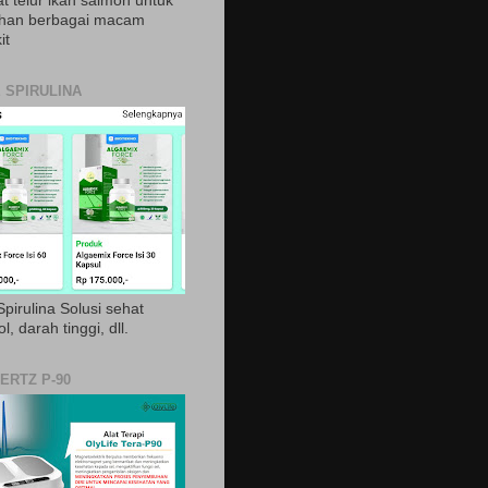
t telur ikan salmon untuk
ihan berbagai macam
it
 SPIRULINA
pirulina Solusi sehat
ol, darah tinggi, dll.
ERTZ P-90