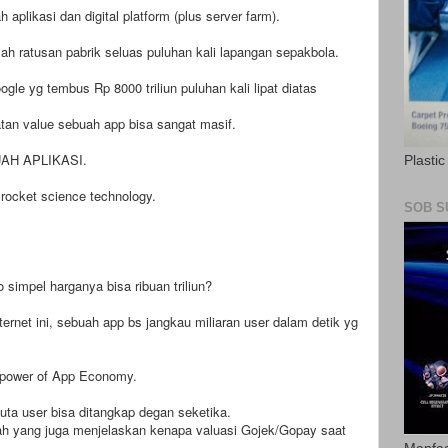
aplikasi dan digital platform (plus server farm).
ah ratusan pabrik seluas puluhan kali lapangan sepakbola.
gle yg tembus Rp 8000 triliun puluhan kali lipat diatas
atan value sebuah app bisa sangat masif.
UAH APLIKASI.
Plasti
 rocket science technology.
SOB S
 simpel harganya bisa ribuan triliun?
ternet ini, sebuah app bs jangkau miliaran user dalam detik yg
he power of App Economy.
juta user bisa ditangkap degan seketika.
taslah yang juga menjelaskan kenapa valuasi Gojek/Gopay saat