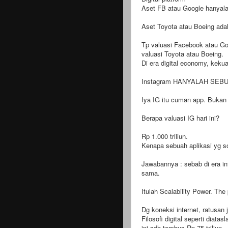
Aset FB atau Google hanyalah 
Aset Toyota atau Boeing adal
Tp valuasi Facebook atau Goo
valuasi Toyota atau Boeing.
Di era digital economy, keku
Instagram HANYALAH SEB
Iya IG itu cuman app. Bukan
Berapa valuasi IG hari ini?
Rp 1.000 triliun.
Kenapa sebuah aplikasi yg so
Jawabannya : sebab di era in
sama.
Itulah Scalability Power. T
Dg koneksi internet, ratusan 
Filosofi digital seperti dia
ini sdh tembus Rp 75 triliun.