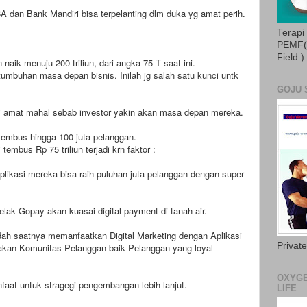
 dan Bank Mandiri bisa terpelanting dlm duka yg amat perih.
Terapi
PEMF( 
Field )
naik menuju 200 triliun, dari angka 75 T saat ini.
umbuhan masa depan bisnis. Inilah jg salah satu kunci untk
GOJU 
i amat mahal sebab investor yakin akan masa depan mereka.
tembus hingga 100 juta pelanggan.
 tembus Rp 75 triliun terjadi krn faktor :
Aplikasi mereka bisa raih puluhan juta pelanggan dengan super
elak Gopay akan kuasai digital payment di tanah air.
dah saatnya memanfaatkan Digital Marketing dengan Aplikasi
Privat
takan Komunitas Pelanggan baik Pelanggan yang loyal
OXYGE
aat untuk stragegi pengembangan lebih lanjut.
LIFE