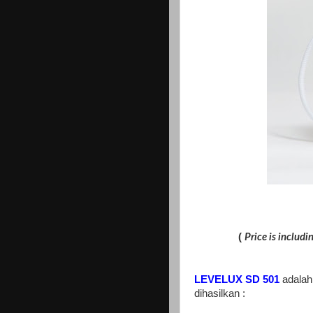
(
Price is includ
LEVELUX SD 501
adalah 
dihasilkan :