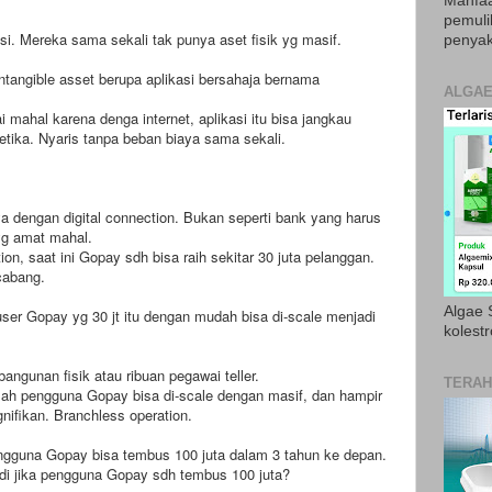
Manfaa
pemul
i. Mereka sama sekali tak punya aset fisik yg masif.
penyak
tangible asset berupa aplikasi bersahaja bernama
ALGAE
 mahal karena denga internet, aplikasi itu bisa jangkau
etika. Nyaris tanpa beban biaya sama sekali.
 dengan digital connection. Bukan seperti bank yang harus
yg amat mahal.
on, saat ini Gopay sdh bisa raih sekitar 30 juta pelanggan.
cabang.
Algae S
user Gopay yg 30 jt itu dengan mudah bisa di-scale menjadi
kolestr
angunan fisik atau ribuan pegawai teller.
TERAH
mlah pengguna Gopay bisa di-scale dengan masif, dan hampir
gnifikan. Branchless operation.
engguna Gopay bisa tembus 100 juta dalam 3 tahun ke depan.
di jika pengguna Gopay sdh tembus 100 juta?