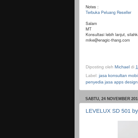
Notes :
Terbuka Peluang Reseller
Salam
MT
Konsultasi lebih lanjut, si
mike@enagic-thang.com
Diposting oleh
Michael
di
1
Label:
jasa konsultan mobi
penyedia jasa apps design
SABTU, 24 NOVEMBER 201
LEVELUX SD 501 by 