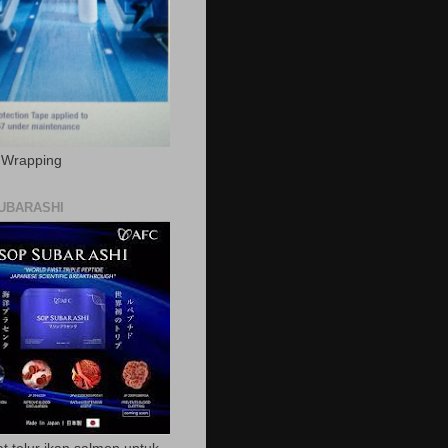
c Wrapping
UBARASHI