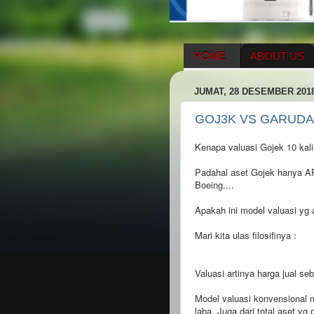
HOME
ABOUT US
HERBAL SUPPLEMENT
JUMAT, 28 DESEMBER 201
ENAGIC COMPENSATIO
GOJ3K VS GARUDA
Kenapa valuasi Gojek 10 kali 
Padahal aset Gojek hanya A
Boeing....
Apakah ini model valuasi yg 
Mari kita ulas filosifinya :
Valuasi artinya harga jual s
Model valuasi konvensional
laba. Juga dari total aset yg d