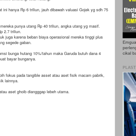
 ini hanya Rp 6 triliun, jauh dibawah valuasi Gojek yg sdh 75
mereka punya utang Rp 40 triliun, angka utang yg masif.
 2.7 triliun.
uk juga karena beban biaya operasional mereka tinggi plus
ang segede gaban.
Emguar
perlen
asumsi bunga hutang 10%/tahun maka Garuda butuh dana 4
cikal b
 buat bayar bunganya.
PLAST
bih fokus pada tangible asset atau aset fisik macam pabrik,
sik lainnya.
 atau aset ghoib diangggap lebeh utama.