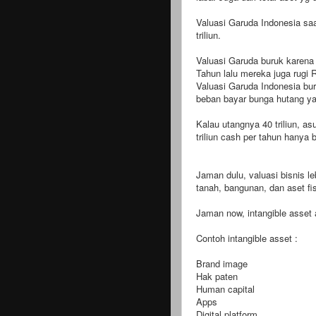
Valuasi Garuda Indonesia saat
triliun.
Valuasi Garuda buruk karena 
Tahun lalu mereka juga rugi Rp
Valuasi Garuda Indonesia bur
beban bayar bunga hutang y
Kalau utangnya 40 triliun, 
triliun cash per tahun hanya
Jaman dulu, valuasi bisnis le
tanah, bangunan, dan aset fi
Jaman now, intangible asset
Contoh intangible asset :
Brand image
Hak paten
Human capital
Apps
Digital platform