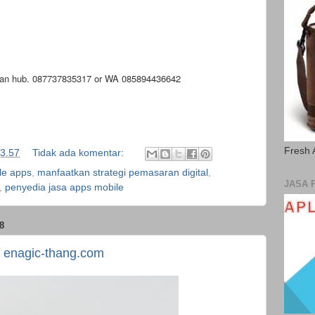
lahkan hub. 087737835317 or WA 085894436642
Fresh 
3.57
Tidak ada komentar:
le apps
,
manfaatkan strategi pemasaran digital
,
JASA 
,
penyedia jasa apps mobile
8
enagic-thang.com