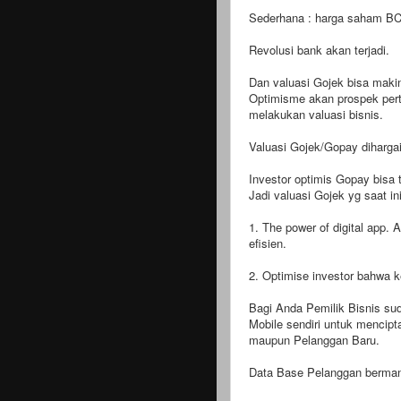
Sederhana : harga saham BCA
Revolusi bank akan terjadi.
Dan valuasi Gojek bisa makin 
Optimisme akan prospek pert
melakukan valuasi bisnis.
Valuasi Gojek/Gopay diharga
Investor optimis Gopay bisa 
Jadi valuasi Gojek yg saat ini
1. The power of digital app. 
efisien.
2. Optimise investor bahwa k
Bagi Anda Pemilik Bisnis su
Mobile sendiri untuk mencip
maupun Pelanggan Baru.
Data Base Pelanggan bermanf