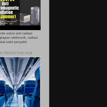
de solusi anti radiasi
gkapan elektronik, radiasi
akal sakit penyakit
IC PROTECTIVE FILM