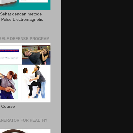
 Sehat dengan metode
Pulse Electromagnetic
SELF DEFENSE PROGRAM
e Course
NERATOR FOR HEALTHY