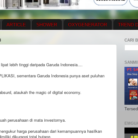
ARTICLE
SHOWER
OXYGENERATOR
TREND D
NEWS UPDATE
CONTACT US
PRICE LIST
OX
8
CARI B
N PLAN
MENUS
SANMI
lipat lebih tinggi daripada Garuda Indonesia....
PLIKASI, sementara Garuda Indonesia punya aset puluhan
absurd, ataukah the magic of digital economy.
Tersed
ebuah perusahaan di mata investornya.
EMGU
 mengukur harga perusahaan dari kemampuannya hasilkan
imiliki dikurangi total hutang.