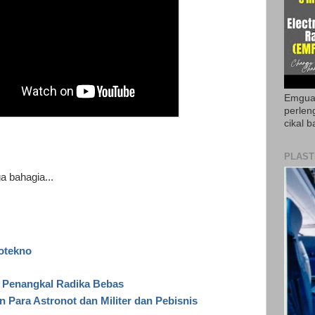
Emguar
perlen
cikal b
PLAST
a bahagia...
iotekno
a Penangkal Radika Bebas
 Para Astronot dan Militer dan Pebisnis