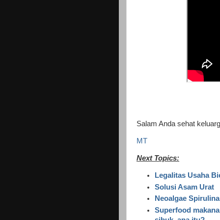
Salam Anda sehat keluarg
MT
Next Topics:
Legalitas Usaha B
Solusi Asam Urat
Neoalgae Spirulin
Superfood makanan