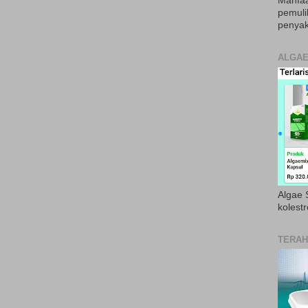
Manfaa
pemul
penyak
ALGAE
Algae S
kolestr
TERAH