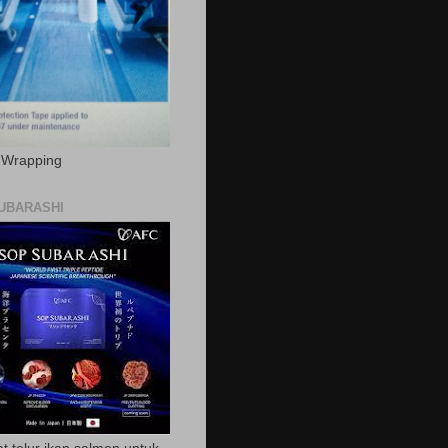
c Wrapping
UBARASHI