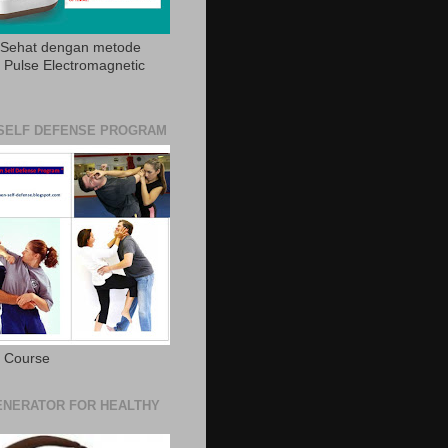
 Sehat dengan metode
Pulse Electromagnetic
SELF DEFENSE PROGRAM
e Course
NERATOR FOR HEALTHY