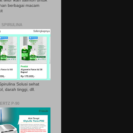
t telur ikan salmon untuk
ihan berbagai macam
it
 SPIRULINA
pirulina Solusi sehat
ol, darah tinggi, dll.
ERTZ P-90