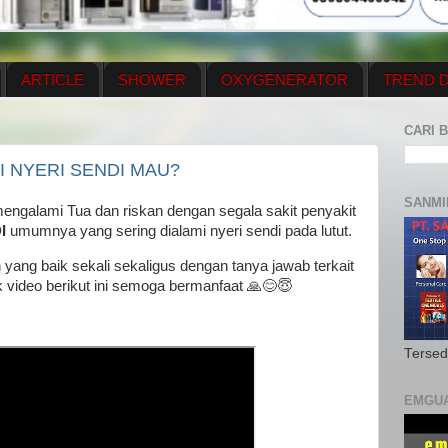
ARTICLE
SHOWER
OXYGENERATOR
TREND D
NEWS UPDATE
CONTACT US
PRICE LIST
OX
CARI B
N PLAN
MENUS
 NYERI SENDI MAU?
SANMI
mengalami Tua dan riskan dengan segala sakit penyakit
DI
umumnya yang sering dialami nyeri sendi pada lutut.
yang baik sekali sekaligus dengan tanya jawab terkait
k video berikut ini semoga bermanfaat 🙏😊😇
Tersed
EMGU