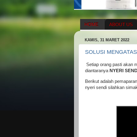
HOME
ABOUT US
HERBAL SUPPLEMENT
KAMIS, 31 MARET 2022
ENAGIC COMPENSATIO
SOLUSI MENGATASI
Setiap orang pasti akan 
diantaranya
NYERI SEN
Berikut adalah pemaparan 
nyeri sendi silahkan sima