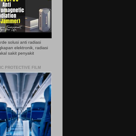
de solusi anti radiasi
gkapan elektronik, radiasi
akal sakit penyakit
IC PROTECTIVE FILM