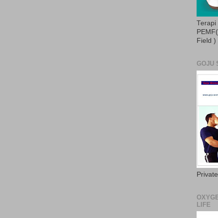
Terapi
PEMF( 
Field )
GOJU 
Privat
OXYGE
LIFE