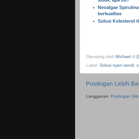
sibuk, apa itu?
Neoalgae Spirulina
berkualitas
Solusi Kolesterol 
Diposting oleh
Michael
di
0
Label:
Solusi nyeri sendi
,
s
Postingan Lebih Ba
Langganan:
Postingan (At