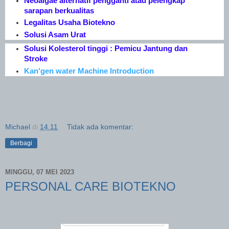
Neoalgae alternatif pengganti atau pelengkap
sarapan berkualitas
Legalitas Usaha Biotekno
Solusi Asam Urat
Solusi Kolesterol tinggi : Pemicu Jantung dan
Stroke
Kan'gen water Machine Introduction
Michael
di
14.11
Tidak ada komentar:
Berbagi
MINGGU, 07 MEI 2023
PERSONAL CARE BIOTEKNO