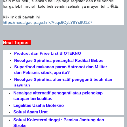
Kalo mau beli , silahkan beli lgs saja register dan beli sendiri
harga lebih murah kalo beli sendiri selisihnya mayan tuh.. 😁🙏
Klik link di bawah ini
https://neoalgae.page.link/Auqc6CyLY9Ys8U1Z7
Next Topics :
Product dan Price List BIOTEKNO
Neoalgae Spirulina penangkal Radikal Bebas
Superfood makanan paran Astronot dan Militer
dan Pebisnis sibuk, apa itu?
Neoalgae Spirulina alternatif pengganti buah dan
sayuran
Neoalgae alternatif pengganti atau pelengkap
sarapan berkualitas
Legalitas Usaha Biotekno
Solusi Asam Urat
Solusi Kolesterol tinggi : Pemicu Jantung dan
Stroke