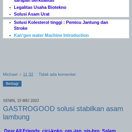
sarapan berkualitas
Legalitas Usaha Biotekno
Solusi Asam Urat
Solusi Kolesterol tinggi : Pemicu Jantung dan
Stroke
Kan'gen water Machine Introduction
Michael
di
11.32
Tidak ada komentar:
Berbagi
SENIN, 15 MEI 2023
GASTROGOOD solusi stabilkan asam
lambung
Dear All Friends, cici-koko, om -tan, sis-bro..Salam