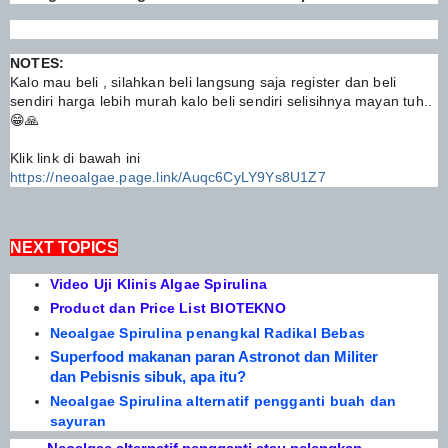
NOTES:
Kalo mau beli , silahkan beli langsung saja register dan beli
sendiri harga lebih murah kalo beli sendiri selisihnya mayan tuh..
😁🙏
Klik link di bawah ini
https://neoalgae.page.link/Auqc6CyLY9Ys8U1Z7
NEXT TOPICS
Video Uji Klinis Algae Spirulina
Product dan Price List BIOTEKNO
Neoalgae Spirulina penangkal Radikal Bebas
Superfood makanan paran Astronot dan Militer
dan Pebisnis sibuk, apa itu?
Neoalgae Spirulina alternatif pengganti buah dan
sayuran