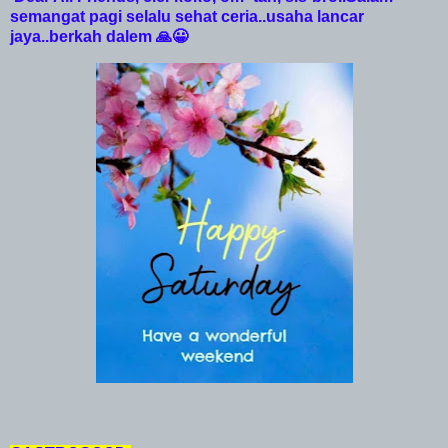
semangat pagi selalu sehat ceria..usaha lancar
jaya..berkah dalem 🙏😀