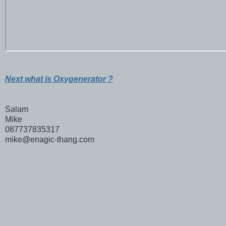
Next what is Oxygenerator ?
Salam
Mike
087737835317
mike@enagic-thang.com