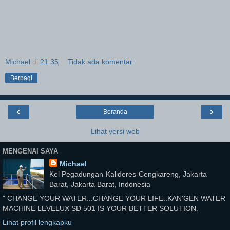
Michael
di
21.35
Tidak ada komentar:
Berbagi
‹
›
Beranda
Lihat versi web
MENGENAI SAYA
Michael
Kel Pegadungan-Kalideres-Cengkareng, Jakarta
Barat, Jakarta Barat, Indonesia
" CHANGE YOUR WATER...CHANGE YOUR LIFE..KAN'GEN WATER
MACHINE LEVELUX SD 501 IS YOUR BETTER SOLUTION.
Lihat profil lengkapku