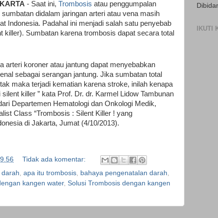
AKARTA
- Saat ini,
Trombosis
atau penggumpalan
Dibida
umbatan didalam jaringan arteri atau vena masih
t Indonesia. Padahal ini menjadi salah satu penyebab
IKUTI
t killer). Sumbatan karena trombosis dapat secara total
a arteri koroner atau jantung dapat menyebabkan
kenal sebagai serangan jantung. Jika sumbatan total
otak maka terjadi kematian karena stroke, inilah kenapa
silent killer ” kata Prof. Dr. dr. Karmel Lidow Tambunan
ari Departemen Hematologi dan Onkologi Medik,
t Class “Trombosis : Silent Killer ! yang
donesia di Jakarta, Jumat (4/10/2013).
9.56
Tidak ada komentar:
 darah
,
apa itu trombosis
,
bahaya pengenatalan darah
,
 dengan kangen water
,
Solusi Trombosis dengan kangen