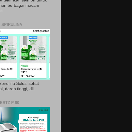
t telur ikan salmon untuk
ihan berbagai macam
it
 SPIRULINA
pirulina Solusi sehat
ol, darah tinggi, dll.
ERTZ P-90