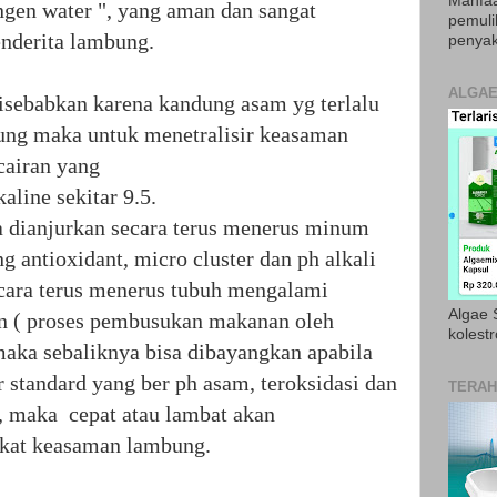
Manfaa
en water ", yang aman dan sangat
pemul
nderita lambung.
penyak
ALGAE
isebabkan karena kandung asam yg terlalu
ung maka untuk menetralisir keasaman
cairan yang
aline sekitar 9.5.
ta dianjurkan secara terus menerus minum
 antioxidant, micro cluster dan ph alkali
ecara terus menerus tubuh mengalami
Algae S
n ( proses pembusukan makanan oleh
kolestr
maka sebaliknya bisa dibayangkan apabila
 standard yang ber ph asam, teroksidasi dan
TERAH
r, maka cepat atau lambat akan
kat keasaman lambung.