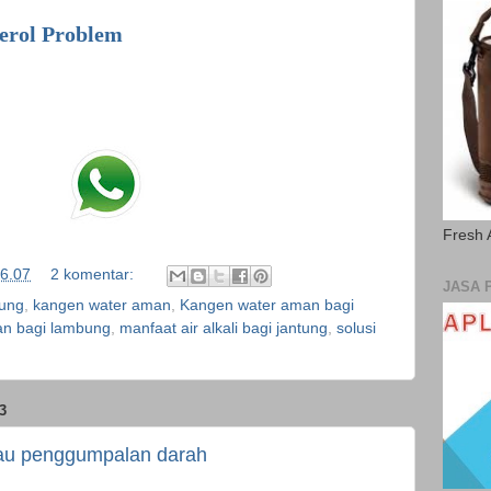
erol Problem
Fresh 
6.07
2 komentar:
JASA 
tung
,
kangen water aman
,
Kangen water aman bagi
an bagi lambung
,
manfaat air alkali bagi jantung
,
solusi
3
tau penggumpalan darah