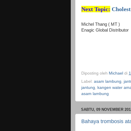
Next Topic:
Cholest
Michel Thang ( MT )
Enagic Global Distributor
Diposting oleh
Michael
di
1
Label:
asam lambung
,
jan
jantung
,
kangen water am
asam lambung
SABTU, 09 NOVEMBER 201
Bahaya trombosis a