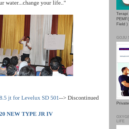
 water...change your life.."
Terapi
PEMF( 
Field )
GOJU 
8.5 jt for Levelux SD 501
--> Discontinued
Privat
20 NEW TYPE JR IV
OXYGE
LIFE