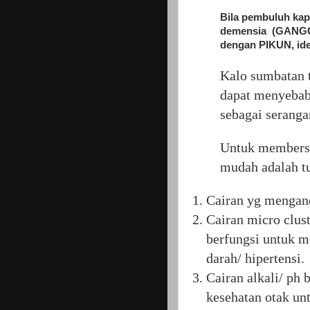
Bila pembuluh kap
demensia
(GANGG
dengan
PIKUN, id
Kalo sumbatan t
dapat menyebabk
sebagai seranga
Untuk membersi
mudah adalah t
1. Cairan yg mengan
2. Cairan micro clus
berfungsi untuk men
darah/ hipertensi.
3. Cairan alkali/ ph
kesehatan otak untu