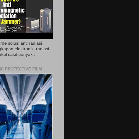
de solusi anti radiasi
gkapan elektronik, radiasi
akal sakit penyakit
IC PROTECTIVE FILM