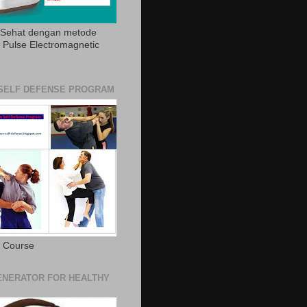
 Sehat dengan metode
Pulse Electromagnetic
SELF DEFENSE PROGRAM
e Course
NERATOR FOR HEALTHY