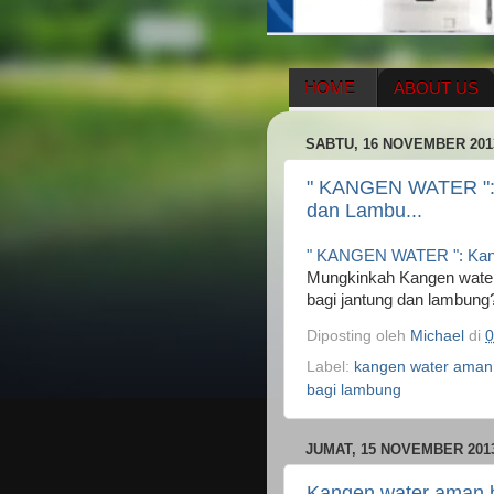
HOME
ABOUT US
HERBAL SUPPLEMENT
SABTU, 16 NOVEMBER 201
ENAGIC COMPENSATIO
" KANGEN WATER ": 
dan Lambu...
" KANGEN WATER ": Kange
Mungkinkah Kangen water/ 
bagi jantung dan lambung
Diposting oleh
Michael
di
0
Label:
kangen water aman
bagi lambung
JUMAT, 15 NOVEMBER 201
Kangen water aman b