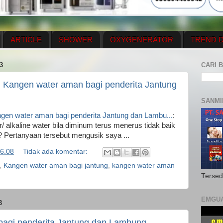
ARTICLE
SHOWER
OXYGENERATOR
TREND D
NEWS UPDATE
CONTACT US
PRICE LIST
OX
3
CARI B
N PLAN
MENUS
Kangen water aman bagi penderita Jantung
SANMI
n water aman bagi penderita Jantung dan Lambu...
:
alkaline water bila diminum terus menerus tidak baik
? Pertanyaan tersebut mengusik saya ...
6.08
Tidak ada komentar:
,
Kangen water aman bagi jantung
,
kangen water aman
Tersed
EMGU
3
agi penderita Jantung dan Lambung.