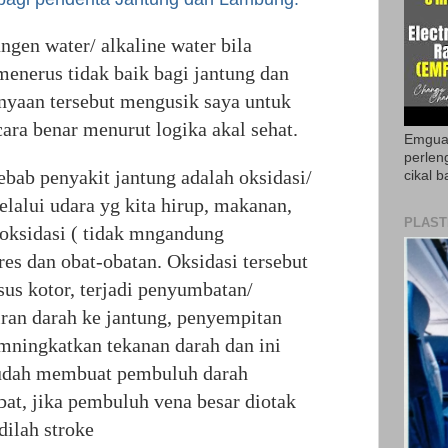
gen water/ alkaline water bila
enerus tidak baik bagi jantung dan
nyaan tersebut mengusik saya untuk
ara benar menurut logika akal sehat.
Emguar
perlen
ebab penyakit jantung adalah oksidasi/
cikal b
elalui udara yg kita hirup, makanan,
PLAST
oksidasi ( tidak mngandung
tres dan obat-obatan. Oksidasi tersebut
us kotor, terjadi penyumbatan/
ran darah ke jantung, penyempitan
mningkatkan tekanan darah dan ini
udah membuat pembuluh darah
at, jika pembuluh vena besar diotak
dilah stroke