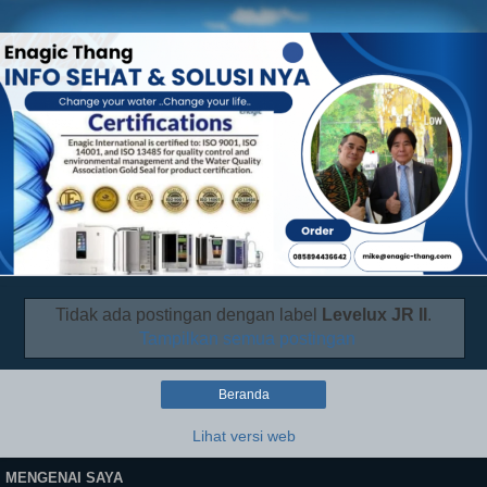
Tidak ada postingan dengan label
Levelux JR II
.
Tampilkan semua postingan
Beranda
Lihat versi web
MENGENAI SAYA