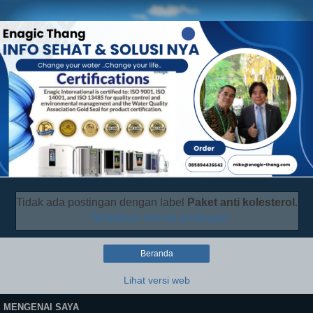
Tidak ada postingan dengan label
Paket anti kolesterol
.
Tampilkan semua postingan
Beranda
Lihat versi web
MENGENAI SAYA