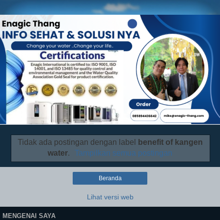
Tidak ada postingan dengan label
benefit of kangen
water
.
Tampilkan semua postingan
Beranda
Lihat versi web
MENGENAI SAYA