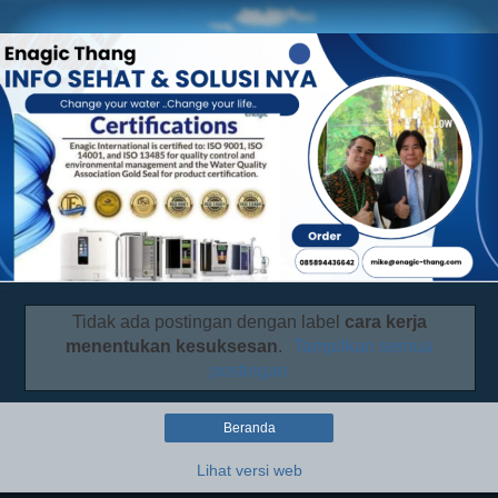
Tidak ada postingan dengan label
cara kerja
menentukan kesuksesan
.
Tampilkan semua
postingan
Beranda
Lihat versi web