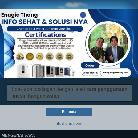
Tidak ada postingan dengan label
cara penggunaan
mesin kangen water
.
Tampilkan semua postingan
Beranda
Lihat versi web
MENGENAI SAYA