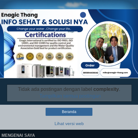
Tidak ada postingan dengan label
complexity
.
Tampilkan semua postingan
Beranda
Lihat versi web
MENGENAI SAYA