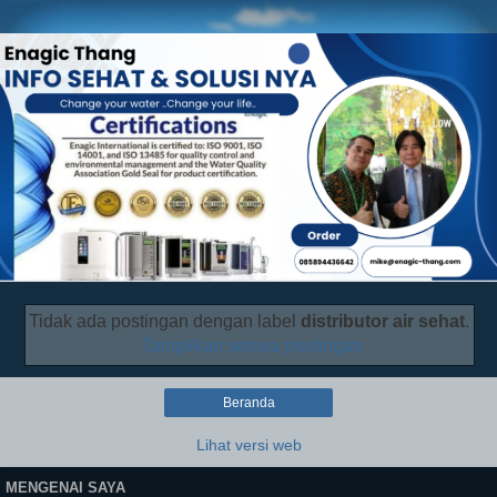
Tidak ada postingan dengan label
distributor air sehat
.
Tampilkan semua postingan
Beranda
Lihat versi web
MENGENAI SAYA