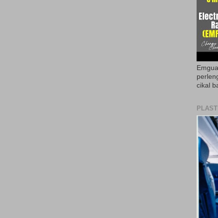
Emguar
perlen
cikal b
PLAST