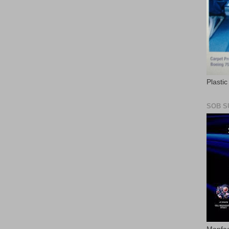
Plasti
SOB S