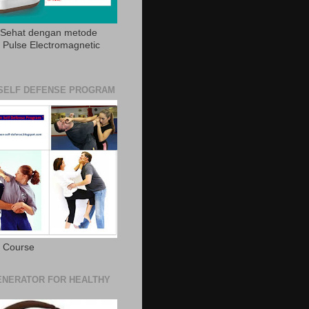
 Sehat dengan metode
Pulse Electromagnetic
SELF DEFENSE PROGRAM
e Course
NERATOR FOR HEALTHY