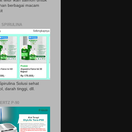
t telur ikan salmon untuk
ihan berbagai macam
it
 SPIRULINA
pirulina Solusi sehat
ol, darah tinggi, dll.
ERTZ P-90