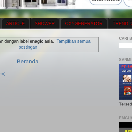
ARTICLE
SHOWER
OXYGENERATOR
TREND D
NEWS UPDATE
CONTACT US
PRICE LIST
OX
CARI B
an dengan label
enagic asia
.
Tampilkan semua
N PLAN
MENUS
postingan
SANMI
Beranda
om)
Tersed
EMGU