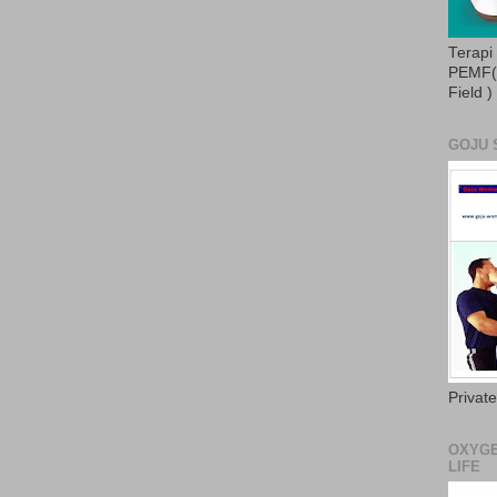
Terapi
PEMF( 
Field )
GOJU 
Privat
OXYGE
LIFE