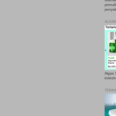
Manfaa
pemul
penyak
ALGAE
Algae S
kolestr
TERAH