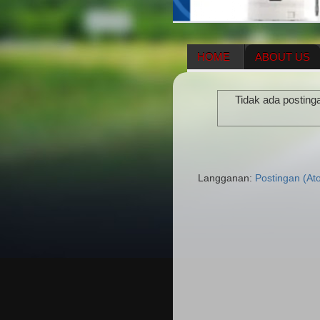
HOME
ABOUT US
HERBAL SUPPLEMENT
Tidak ada posting
ENAGIC COMPENSATIO
Langganan:
Postingan (At