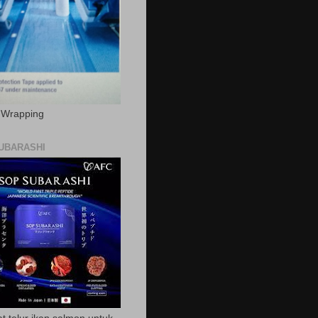
c Wrapping
UBARASHI