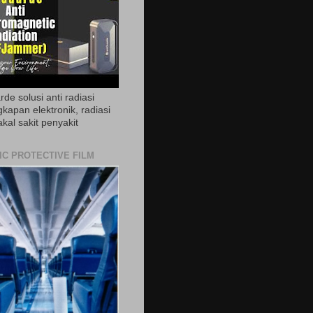
de solusi anti radiasi
gkapan elektronik, radiasi
akal sakit penyakit
IC PROTECTIVE FILM