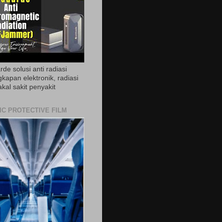
de solusi anti radiasi
gkapan elektronik, radiasi
akal sakit penyakit
IC PROTECTIVE FILM