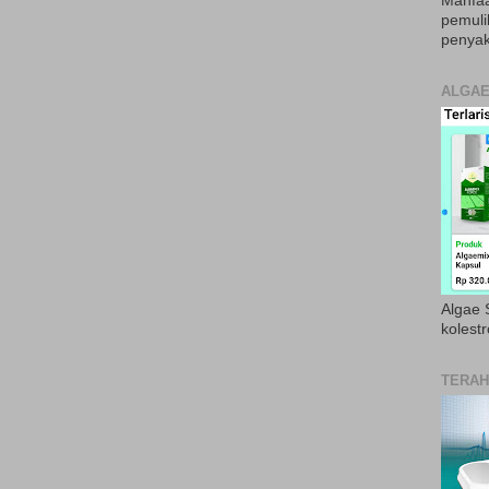
Manfaa
pemul
penyak
ALGAE
Algae S
kolestr
TERAH