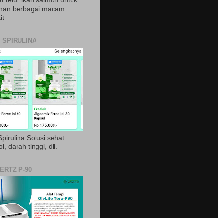
t telur ikan salmon untuk
ihan berbagai macam
it
 SPIRULINA
pirulina Solusi sehat
ol, darah tinggi, dll.
ERTZ P-90