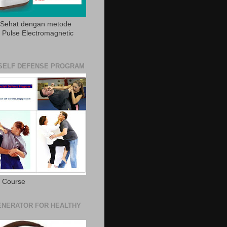
 Sehat dengan metode
Pulse Electromagnetic
SELF DEFENSE PROGRAM
e Course
NERATOR FOR HEALTHY