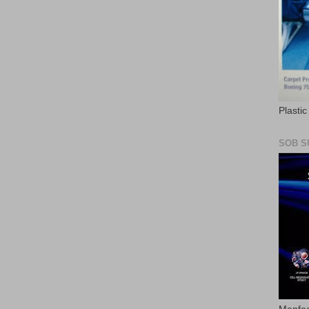
Plasti
SOB S