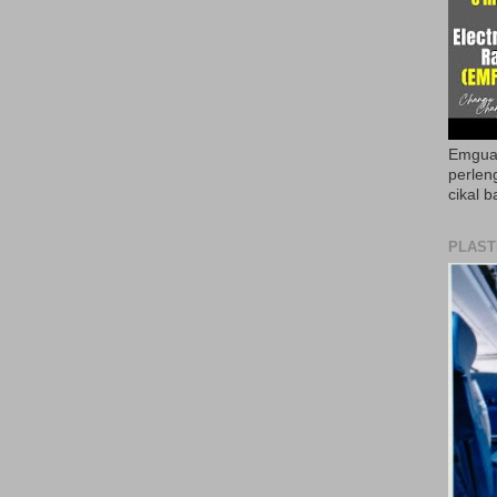
Emguar
perlen
cikal b
PLAST