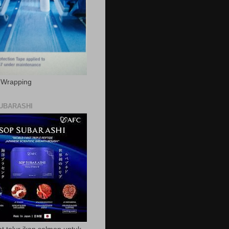
c Wrapping
UBARASHI