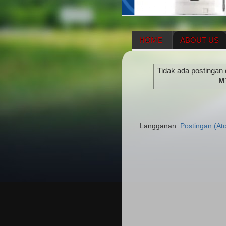
HOME
ABOUT US
HERBAL SUPPLEMENT
Tidak ada postingan
ENAGIC COMPENSATIO
M
Langganan:
Postingan (At