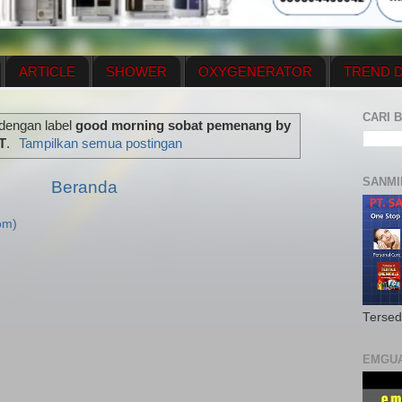
ARTICLE
SHOWER
OXYGENERATOR
TREND D
NEWS UPDATE
CONTACT US
PRICE LIST
OX
CARI B
 dengan label
good morning sobat pemenang by
N PLAN
MENUS
T
.
Tampilkan semua postingan
SANMI
Beranda
om)
Tersed
EMGU