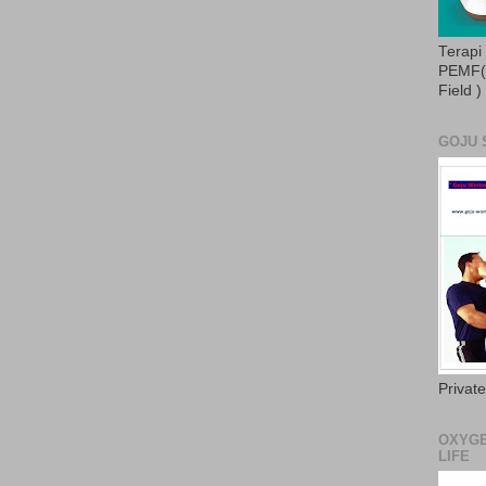
Terapi
PEMF( 
Field )
GOJU 
Privat
OXYGE
LIFE