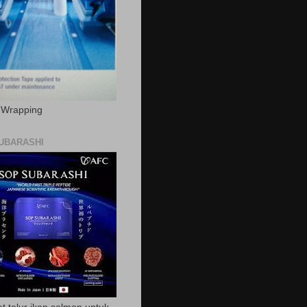
c Wrapping
UBARASHI