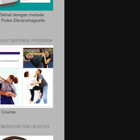
 Sehat dengan metode
Pulse Electromagnetic
SELF DEFENSE PROGRAM
e Course
NERATOR FOR HEALTHY