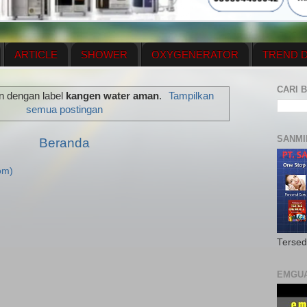
ARTICLE
SHOWER
OXYGENERATOR
TREND D
NEWS UPDATE
CONTACT US
PRICE LIST
OX
CARI B
n dengan label
kangen water aman
.
Tampilkan
N PLAN
MENUS
semua postingan
SANMI
Beranda
om)
Tersed
EMGU