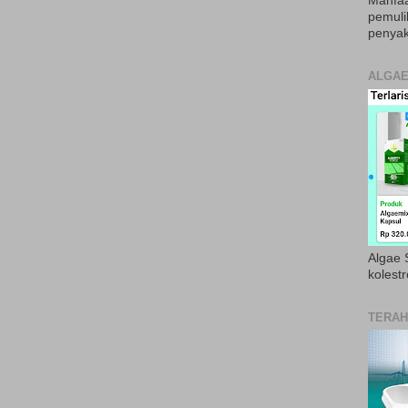
Manfaa
pemul
penyak
ALGAE
Algae S
kolestr
TERAH