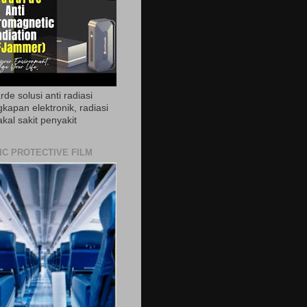
de solusi anti radiasi
gkapan elektronik, radiasi
akal sakit penyakit
IC PROTECTIVE FILM