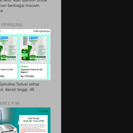
t telur ikan salmon untuk
ihan berbagai macam
it
 SPIRULINA
pirulina Solusi sehat
ol, darah tinggi, dll.
ERTZ P-90