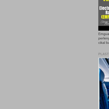
Emguar
perlen
cikal b
PLAST