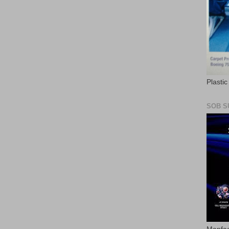
Plasti
SOB S