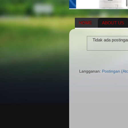
HOME
ABOUT US
HERBAL SUPPLEMENT
Tidak ada postinga
ENAGIC COMPENSATIO
Langganan:
Postingan (At