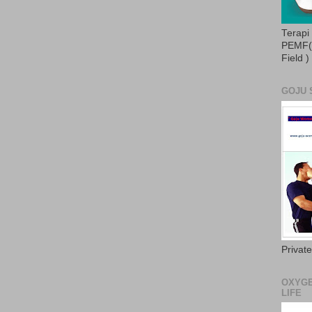
Terapi
PEMF( 
Field )
GOJU 
Privat
OXYGE
LIFE