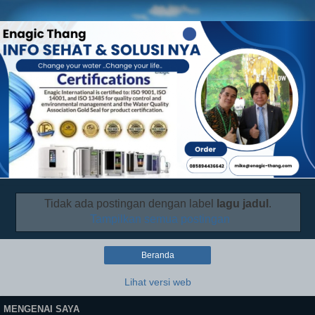
Tidak ada postingan dengan label
lagu jadul
.
Tampilkan semua postingan
Beranda
Lihat versi web
MENGENAI SAYA