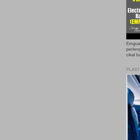
Emguar
perlen
cikal b
PLAST