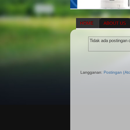
HOME
ABOUT US
HERBAL SUPPLEMENT
Tidak ada postingan 
ENAGIC COMPENSATIO
Langganan:
Postingan (At