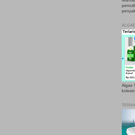
Manfaa
pemul
penyak
ALGAE
Algae S
kolestr
TERAH