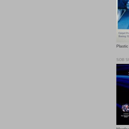
Plasti
SOB S