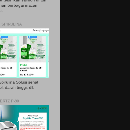
t telur ikan salmon untuk
ihan berbagai macam
it
 SPIRULINA
pirulina Solusi sehat
ol, darah tinggi, dll.
ERTZ P-90