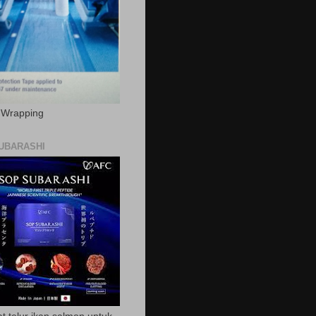
c Wrapping
UBARASHI