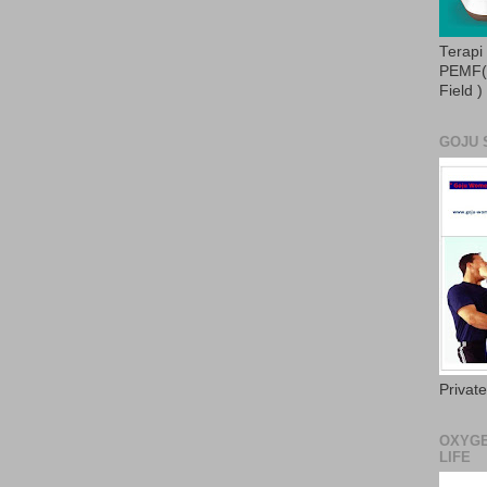
Terapi
PEMF( 
Field )
GOJU 
Privat
OXYGE
LIFE