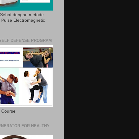
 Sehat dengan metode
Pulse Electromagnetic
SELF DEFENSE PROGRAM
e Course
NERATOR FOR HEALTHY