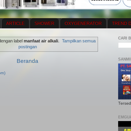
ARTICLE
SHOWER
OXYGENERATOR
TREND D
NEWS UPDATE
CONTACT US
PRICE LIST
OX
CARI B
dengan label
manfaat air alkali
.
Tampilkan semua
N PLAN
MENUS
postingan
SANMI
Beranda
om)
Tersed
EMGU