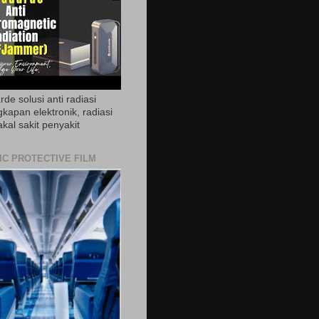
de solusi anti radiasi
gkapan elektronik, radiasi
akal sakit penyakit
IC PROTECTIVE FILM