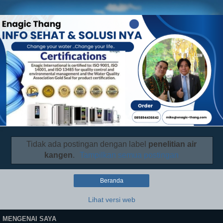
Tidak ada postingan dengan label
penelitian air
kangen
.
Tampilkan semua postingan
Beranda
Lihat versi web
MENGENAI SAYA