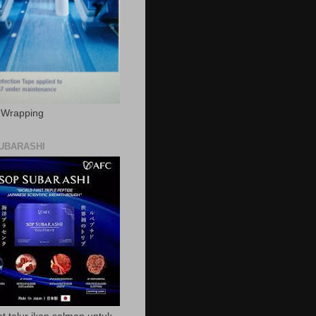
c Wrapping
UBARASHI