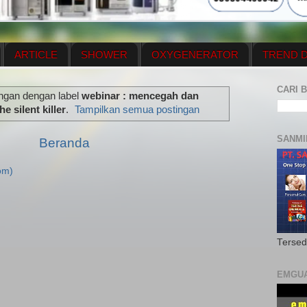
ARTICLE
SHOWER
OXYGENERATOR
TREND D
NEWS UPDATE
CONTACT US
PRICE LIST
OX
CARI B
ingan dengan label
webinar : mencegah dan
N PLAN
MENUS
 silent killer
.
Tampilkan semua postingan
SANMI
Beranda
om)
Tersed
EMGU