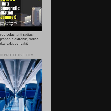
de solusi anti radiasi
gkapan elektronik, radiasi
akal sakit penyakit
IC PROTECTIVE FILM