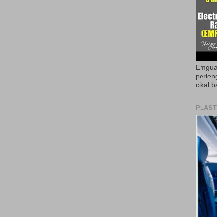
Emguar
perlen
cikal b
PLAST