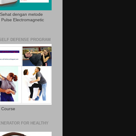
 Sehat dengan metode
Pulse Electromagnetic
SELF DEFENSE PROGRAM
e Course
NERATOR FOR HEALTHY