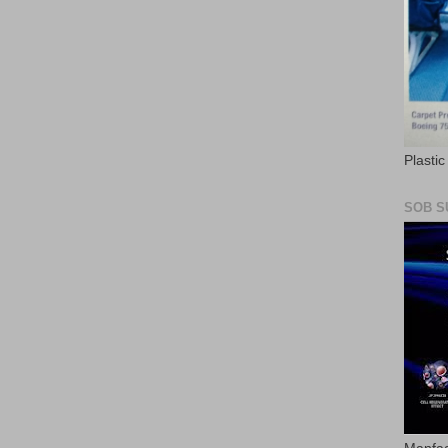
Plasti
SOB S