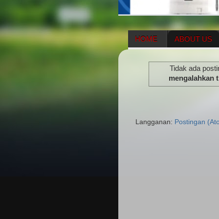
HOME
ABOUT US
HERBAL SUPPLEMENT
Tidak ada post
ENAGIC COMPENSATIO
mengalahkan the
Langganan:
Postingan (At