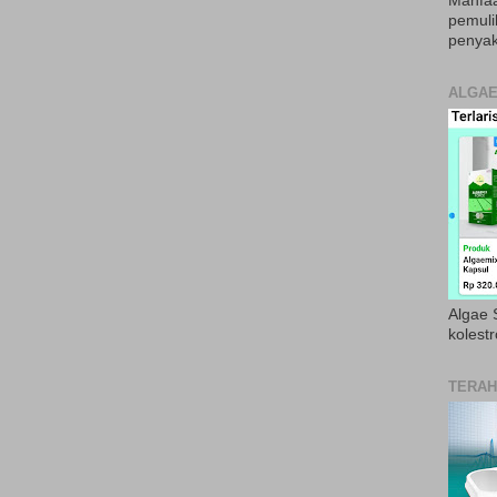
Manfaa
pemul
penyak
ALGAE
Algae S
kolestr
TERAH