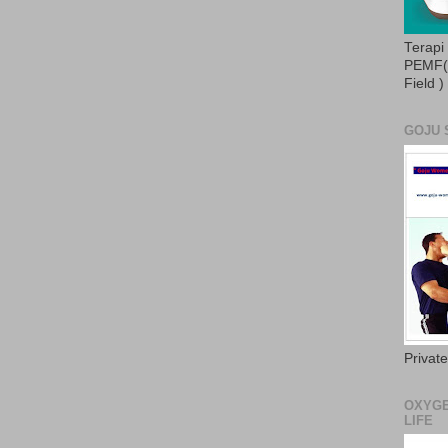
Terapi
PEMF( 
Field )
GOJU 
Privat
OXYGE
LIFE