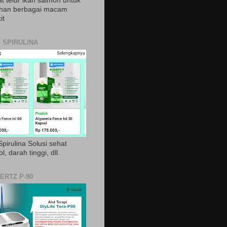
t telur ikan salmon untuk
ihan berbagai macam
it
 SPIRULINA
pirulina Solusi sehat
ol, darah tinggi, dll.
ERTZ P-90