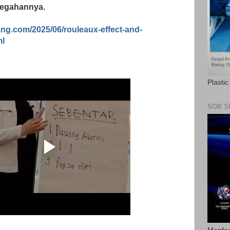
cegahannya.
ang.com/2025/06/rouleaux-effect-and-
ml
Plasti
SOB S