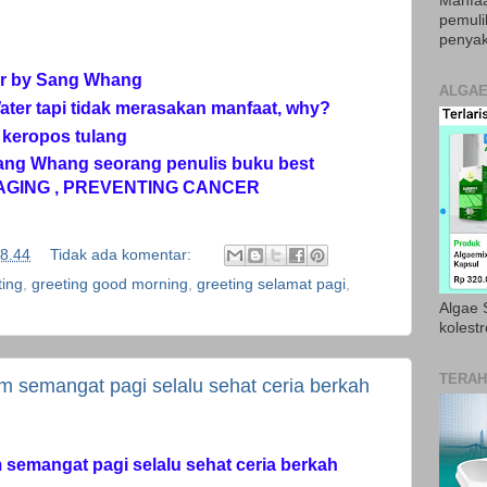
Manfaa
pemul
penyak
er by Sang Whang
ALGAE
er tapi tidak merasakan manfaat, why?
 keropos tulang
ang Whang seorang penulis buku best
 AGING , PREVENTING CANCER
8.44
Tidak ada komentar:
ting
,
greeting good morning
,
greeting selamat pagi
,
Algae S
kolestr
TERAH
am semangat pagi selalu sehat ceria berkah
m semangat pagi selalu sehat ceria berkah