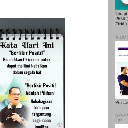
Terapi
PEMF( 
Field )
GOJU 
Privat
OXYGE
LIFE