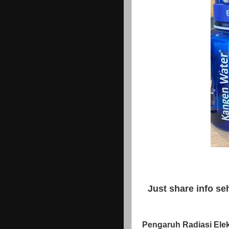
Just share info se
Pengaruh Radiasi Ele