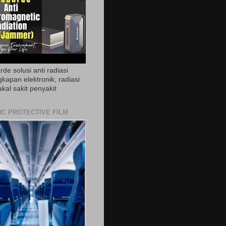
de solusi anti radiasi
gkapan elektronik, radiasi
akal sakit penyakit
IC PROTECTIVE FILM