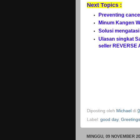
Next Topics :
Preventing canc
Minum Kangen Wat
Solusi mengatasi
Ulasan singkat S
seller REVERSE
Diposting oleh
Michael
di
0
Label:
good day
,
Greeting
MINGGU, 09 NOVEMBER 20