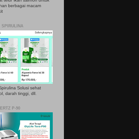
t telur ikan salmon untuk
ihan berbagai macam
it
 SPIRULINA
pirulina Solusi sehat
ol, darah tinggi, dll.
ERTZ P-90