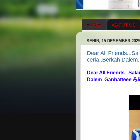
HOME
ABOUT US
HERBAL SUPPLEMENT
SENIN, 15 DESEMBER 202
ENAGIC COMPENSATIO
Dear All Friends...S
ceria..Berkah Dalem
Dear All Friends...Sal
Dalem..Ganbatteee 💪