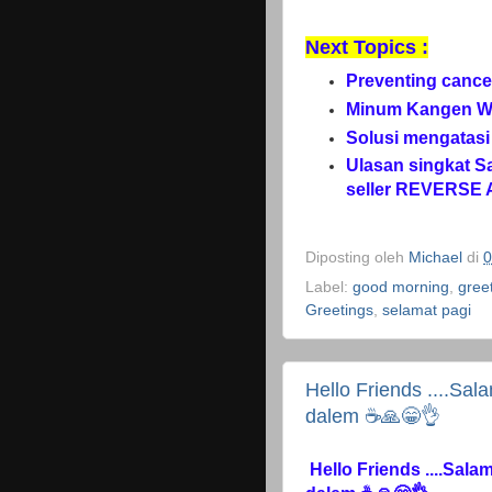
Next Topics :
Preventing canc
Minum Kangen Wat
Solusi mengatasi
Ulasan singkat S
seller REVERSE
Diposting oleh
Michael
di
0
Label:
good morning
,
gree
Greetings
,
selamat pagi
Hello Friends ....Sal
dalem ☕🙏😁👌
Hello Friends ....Sala