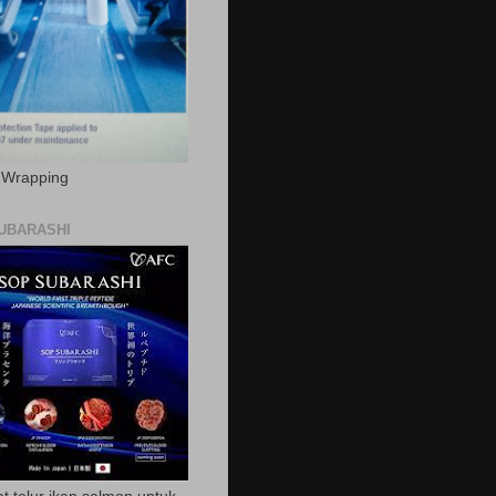
c Wrapping
UBARASHI