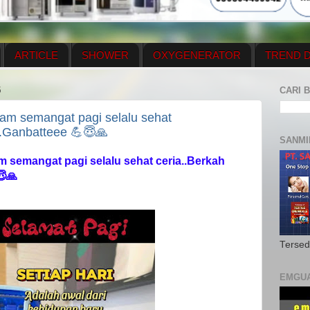
ARTICLE
SHOWER
OXYGENERATOR
TREND D
NEWS UPDATE
CONTACT US
PRICE LIST
OX
5
CARI B
N PLAN
MENUS
alam semangat pagi selalu sehat
..Ganbatteee 💪😇🙏
SANMI
am semangat pagi selalu sehat ceria..Berkah
😇🙏
Tersed
EMGU