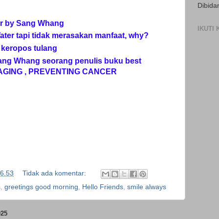
Dibida
er by Sang Whang
IKUTI
er tapi tidak merasakan manfaat, why?
 keropos tulang
ang Whang seorang penulis buku best
 AGING , PREVENTING CANCER
6.53
Tidak ada komentar:
s
,
greetings good morning
,
Hello Friends
,
smile always
25