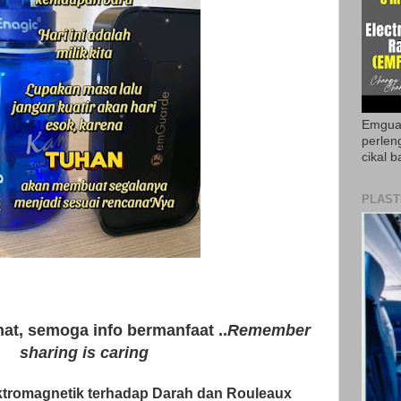
Emguar
perlen
cikal b
PLAST
hat, semoga info bermanfaat ..
Remember
sharing is caring
ktromagnetik terhadap Darah dan Rouleaux