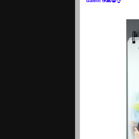
dalem ☕🙏😁👌