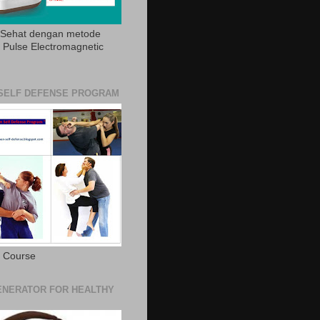
 Sehat dengan metode
Pulse Electromagnetic
SELF DEFENSE PROGRAM
e Course
NERATOR FOR HEALTHY