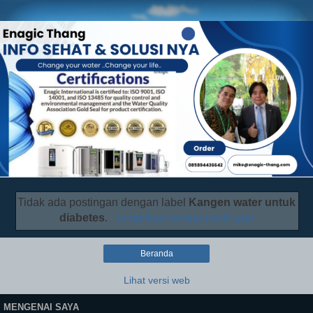
Tidak ada postingan dengan label
Kangen water untuk
diabetes
.
Tampilkan semua postingan
Beranda
Lihat versi web
MENGENAI SAYA