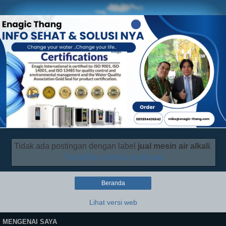
Tidak ada postingan dengan label
jual mesin air alkali
.
Tampilkan semua postingan
Beranda
Lihat versi web
MENGENAI SAYA