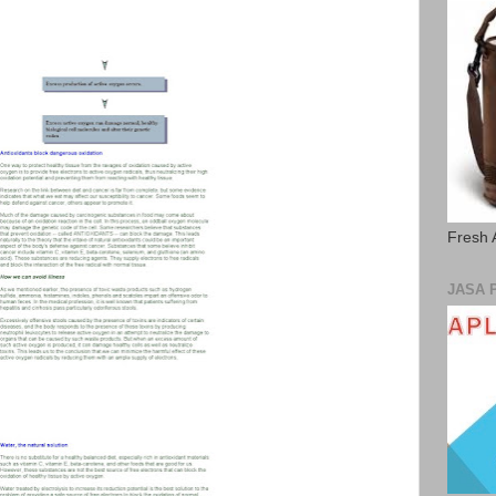
Fresh 
JASA 