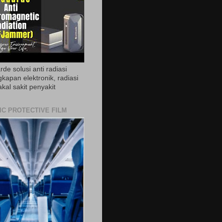
de solusi anti radiasi
gkapan elektronik, radiasi
akal sakit penyakit
IC PROTECTIVE FILM