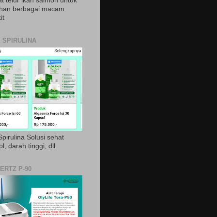
t telur ikan salmon untuk
ihan berbagai macam
it
 SPIRULINA
pirulina Solusi sehat
ol, darah tinggi, dll.
ERTZ P-90