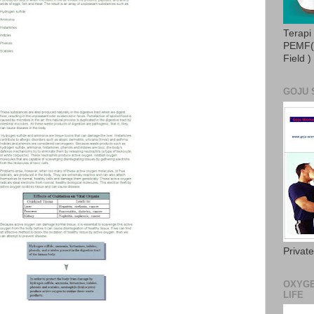
Terapi
PEMF( 
Field )
GOJU 
Privat
OXYGE
LIFE