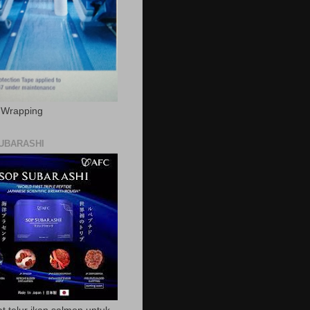
c Wrapping
UBARASHI