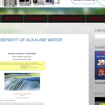
ARTICLE
SHOWER
OXYGENERATOR
TREND D
NEWS UPDATE
CONTACT US
PRICE LIST
OX
CARI B
N PLAN
MENUS
 BENEFIT OF ALKALINE WATER
SANMI
Tersed
EMGU