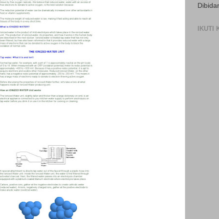
Dibida
IKUTI