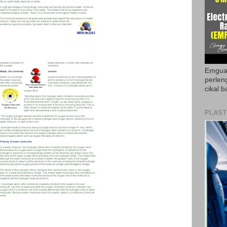
Emguar
perlen
cikal b
PLAST