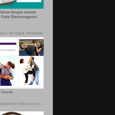
 Sehat dengan metode
Pulse Electromagnetic
SELF DEFENSE PROGRAM
e Course
NERATOR FOR HEALTHY