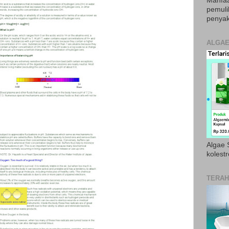
Manfaa
pemul
penyak
ALGAE
Algae S
kolestr
TERAH